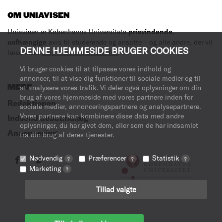
OM UNIAVISEN
Uniavisen er Københavns Universitets
prisvindende
,
uafhængige
avis til studerende og ansatte – og alle andre, der vil
DENNE HJEMMESIDE BRUGER COOKIES
læse med.
Læs mere om avisen her
.
Vi bruger cookies til at tilpasse vores indhold og
annoncer, til at vise dig funktioner til sociale medier og til
MERE
at analysere vores trafik. Vi deler også oplysninger om din
brug af vores hjemmeside med vores partnere inden for
Redaktionen
sociale medier, annonceringspartnere og analysepartnere.
Vores partnere kan kombinere disse data med andre
Indsend debatindlæg
oplysninger, du har givet dem, eller som de har indsamlet
Annoncering
fra din brug af deres tjenester.
Nødvendig
Præferencer
Statistik
?
?
?
Marketing
?
Tillad valgte