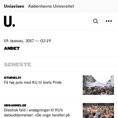
Uniavisen
Københavns Universitet
19. januar, 2017
—
02:19
ANDET
SENESTE
STUDIELIV
Få høj puls med KU til årets Pride
UDDANNELSE
Drastisk fald i ansøgninger til KU's
datauddannelser: »De unge handler på