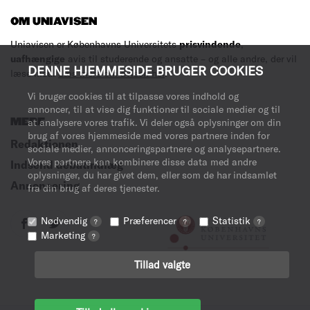
OM UNIAVISEN
Uniavisen er Københavns Universitets
prisvindende
,
uafhængige
avis til studerende og ansatte – og alle andre, der vil
DENNE HJEMMESIDE BRUGER COOKIES
læse med.
Læs mere om avisen her
.
Vi bruger cookies til at tilpasse vores indhold og
annoncer, til at vise dig funktioner til sociale medier og til
MERE
at analysere vores trafik. Vi deler også oplysninger om din
brug af vores hjemmeside med vores partnere inden for
Redaktionen
sociale medier, annonceringspartnere og analysepartnere.
Vores partnere kan kombinere disse data med andre
Indsend debatindlæg
oplysninger, du har givet dem, eller som de har indsamlet
Annoncering
fra din brug af deres tjenester.
Nødvendig
Præferencer
Statistik
?
?
?
Marketing
?
Tillad valgte