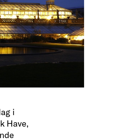
ag i
k Have,
ende