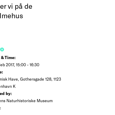
r vi på de
almehus
FO
 & Time:
eb 2017, 15:00 - 16:30
e:
nisk Have, Gothersgade 128, 1123
nhavn K
ed by:
ens Naturhistoriske Museum
: