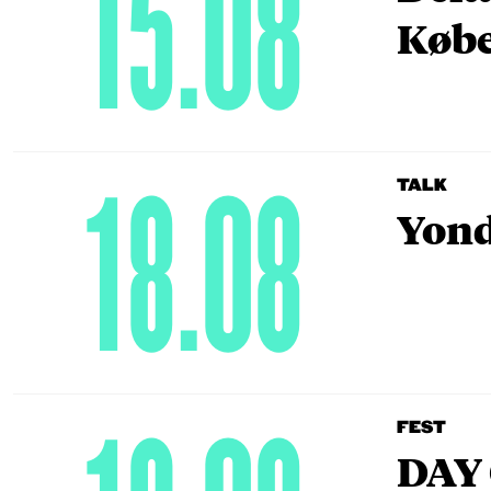
15.08
Købe
18.08
TALK
Yond
FEST
DAY 