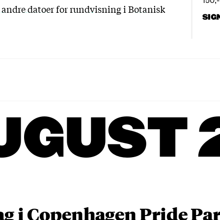
 andre datoer for rundvisning i Botanisk
SIG
UGUST 
ag i Copenhagen Pride P