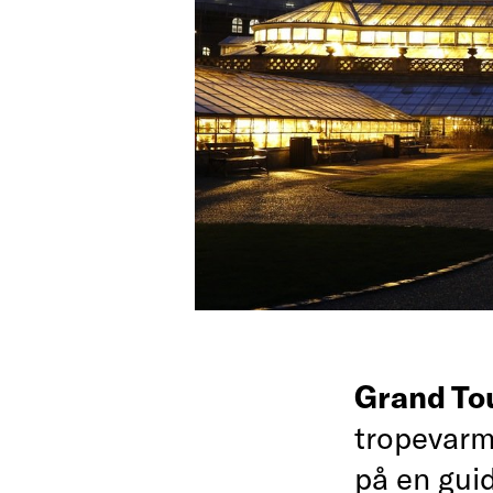
Grand To
tropevarm
på en gui