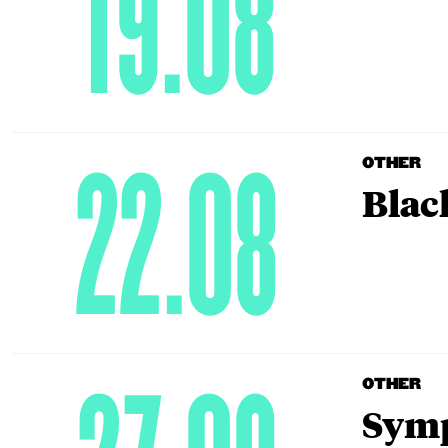
19.08
22.08
OTHER
Blac
OTHER
Symp