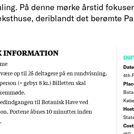
ling. På denne mørke årstid fokusere
æksthuse, deriblandt det berømte P
K INFORMATION
IN
ime
Date
være op til 25 deltagere på en rundvisning.
4th F
. person (+ gebyr 8 kr.) Billetten skal
Plac
 fremmøde.
Bota
Købe
edindgangen til Botanisk Have ved
Host
ion. Portene åbnes 10 minutter inden
Stat
.
Cost
150,-