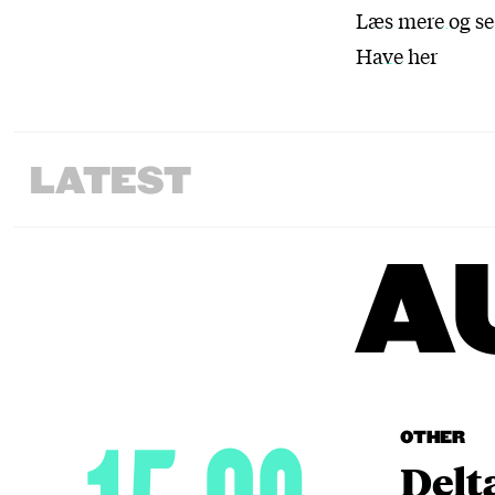
Læs mere og se
Have her
LATEST
A
OTHER
Delt