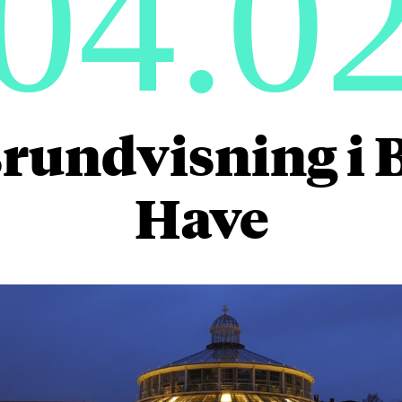
04.0
rundvisning i 
Have