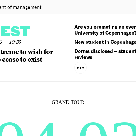
ent of management
Are you promoting an even
TEST
University of Copenhagen
6
—
10:35
New student in Copenhag
extreme to wish for
Dorms disclosed – studen
reviews
 cease to exist
GRAND TOUR