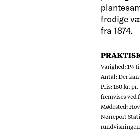
plantesam
frodige v
fra 1874.
PRAKTIS
Varighed: 1½ t
Antal: Der kan 
Pris: 150 kr. pr
fremvises ved
Mødested: Hov
Nørreport Stat
rundvisningen