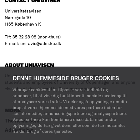
CONTACT UNIAVISEN
Universitetsavisen
Nørregade 10
1165 København K
Tlf: 35 32 28 98 (mon-thurs)
E-mail: uni-avis@adm.ku.dk
ABOUT UNIAVISEN
University Post is the critical, independent newspaper for
DENNE HJEMMESIDE BRUGER COOKIES
students and employees of University of Copenhagen and anyone
else who wishes to read it.
Read more about it here
.
Vi bruger cookies til at tilpasse vores indhold og
annoncer, til at vise dig funktioner til sociale medier og til
at analysere vores trafik. Vi deler også oplysninger om din
brug af vores hjemmeside med vores partnere inden for
MORE
sociale medier, annonceringspartnere og analysepartnere.
Vores partnere kan kombinere disse data med andre
The newsroom
oplysninger, du har givet dem, eller som de har indsamlet
Advertising
fra din brug af deres tjenester.