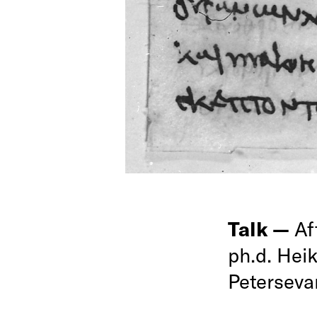
Talk —
Af
ph.d. Hei
Petersevan