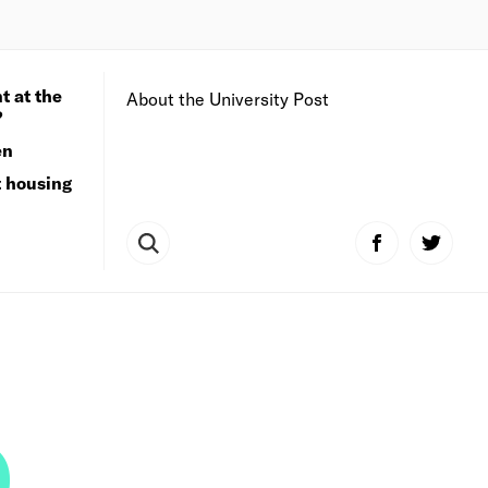
t at the
About the University Post
?
en
t housing