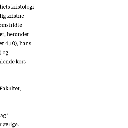
ets kristologi
lig kristne
 omstridte
et, herunder
t 4,10), hans
) og
alende kors
 Fakultet,
ag i
r øvrige.