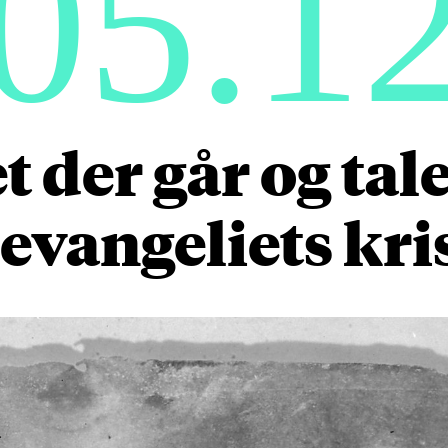
05.1
t der går og tal
evangeliets kri