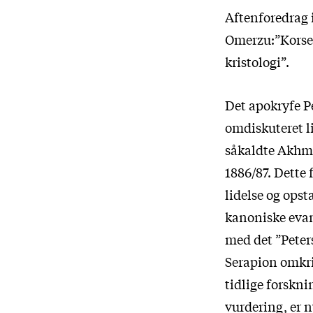
Aftenforedrag i
Omerzu:”Korset
kristologi”.
Det apokryfe P
omdiskuteret l
såkaldte Akhmî
1886/87. Dette
lidelse og opst
kanoniske evan
med det ”Peter
Serapion omkri
tidlige forskni
vurdering, er n