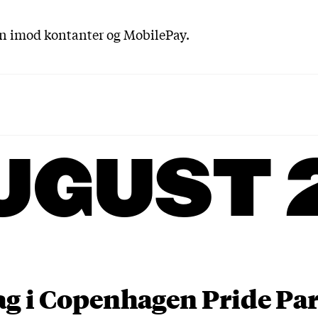
un imod kontanter og MobilePay.
UGUST 
ag i Copenhagen Pride P