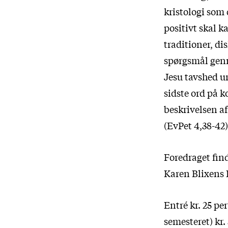
kristologi som
positivt skal k
traditioner, di
spørgsmål genn
Jesu tavshed u
sidste ord på k
beskrivelsen a
(EvPet 4,38-42)
Foredraget find
Karen Blixens 
Entré kr. 25 pe
semesteret) kr.