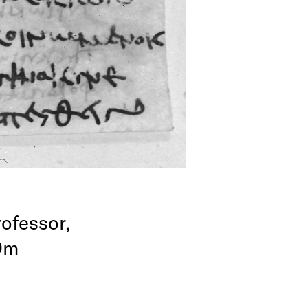
rofessor,
 Om