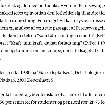
 doketisk og dermed uortodoks. Hvordan Petersevangeli
arakteriseres og hvordan den forholder sig til andre tid
skuteres dog stadig. Foredraget vil kaste lys over disse
em en analyse af centrale passager af Petersevangeli
nder korsfæstelsen “som følte han ingen smerte” (EvPe
orset “Kraft, min kraft, du har forladt mig” (EvPet 4,19
f den opstandne som en kæmpe, der er ledsaget af et t
.
er sted kl. 19.30 på ‘Markedspladsen’ , Det Teologiske
Plads 16, 2300 København S
r enkeltforedrag. Medlemskab (dvs. entré til alle foredr
 50 per semester for studenter og pensionister, kr. 75 fo