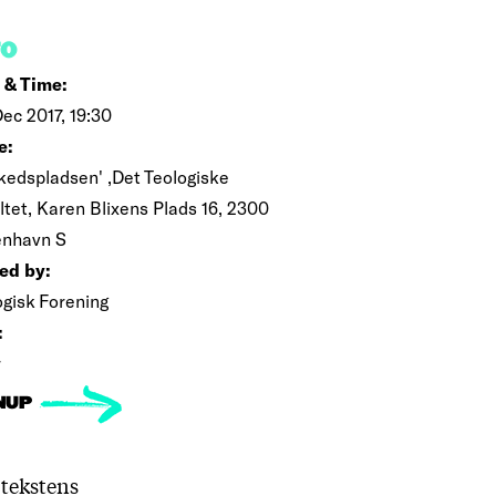
FO
 & Time:
Dec 2017, 19:30
e:
kedspladsen' ,Det Teologiske
ltet, Karen Blixens Plads 16, 2300
nhavn S
ed by:
ogisk Forening
:
r
NUP
 tekstens