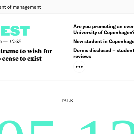
ent of management
Are you promoting an even
TEST
University of Copenhagen
6
—
10:35
New student in Copenhag
extreme to wish for
Dorms disclosed – studen
reviews
 cease to exist
TALK