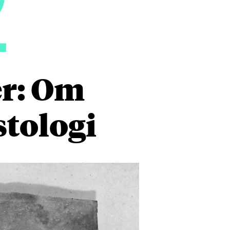
2
er: Om
stologi