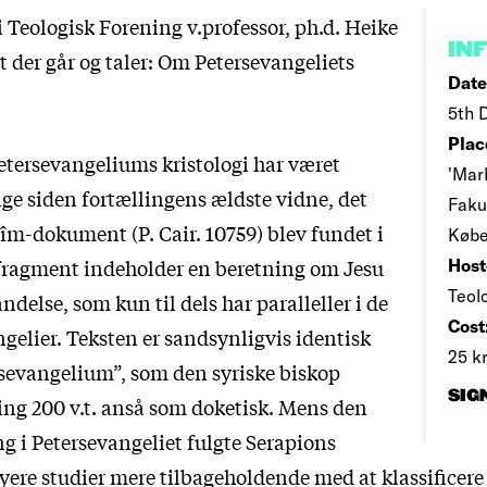
 Teologisk Forening v.professor, ph.d. Heike
IN
 der går og taler: Om Petersevangeliets
Date
5th 
Plac
etersevangeliums kristologi har været
'Mar
ige siden fortællingens ældste vidne, det
Faku
m-dokument (P. Cair. 10759) blev fundet i
Købe
 fragment indeholder en beretning om Jesu
Host
Teol
andelse, som kun til dels har paralleller i de
Cost
gelier. Teksten er sandsynligvis identisk
25 k
sevangelium”, som den syriske biskop
SIG
ng 200 v.t. anså som doketisk. Mens den
ng i Petersevangeliet fulgte Serapions
yere studier mere tilbageholdende med at klassificere