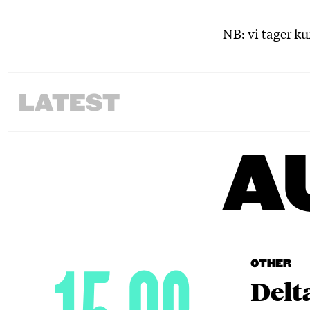
NB: vi tager k
LATEST
A
OTHER
Delt