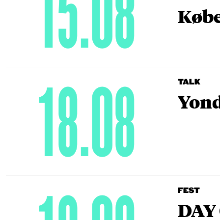
15.08
Købe
18.08
TALK
Yond
FEST
DAY 