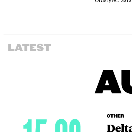
LATEST
A
OTHER
Delt