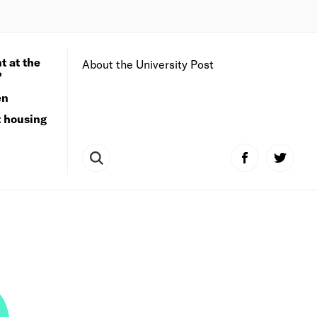
t at the
About the University Post
?
en
t housing