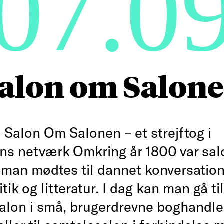
07.0
alon om Salon
—
Salon Om Salonen – et strejftog i
rens netværk Omkring år 1800 var sal
r man mødtes til dannet konversatio
itik og litteratur. I dag kan man gå til
rsalon i små, brugerdrevne boghandle