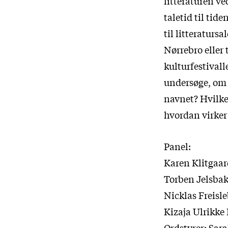
litteraturen v
taletid til tid
til litteraturs
Nørrebro eller 
kulturfestival
undersøge, om 
navnet? Hvilke
hvordan virker 
Panel:
Karen Klitgaar
Torben Jelsbak
Nicklas Freisl
Kizaja Ulrikke
Ordstyrer: Sar