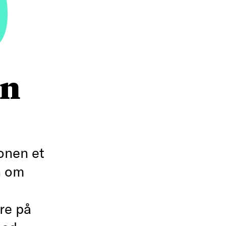
9
en
onen et
n om
re på