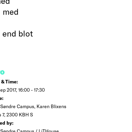
med
il med
 end blot
FO
 & Time:
ep 2017, 16:00 - 17:30
e:
Søndre Campus, Karen Blixens
s 7, 2300 KBH S
ed by:
Søndre Campus / LiTHouse