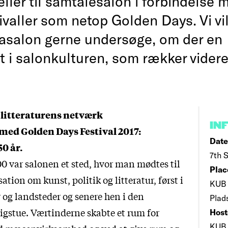
ller til samtalesalon i forbindelse 
ivaller som netop Golden Days. Vi v
asalon gerne undersøge, om der en
t i salonkulturen, som rækker videre
 i litteraturens netværk
IN
med Golden Days Festival 2017:
Date
0 år.
7th S
0 var salonen et sted, hvor man mødtes til
Plac
tion om kunst, politik og litteratur, først i
KUB 
 og landsteder og senere hen i den
Plad
ligstue. Værtinderne skabte et rum for
Host
KUB 