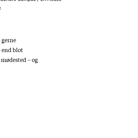
:
n gerne
 end blot
e mødested – og