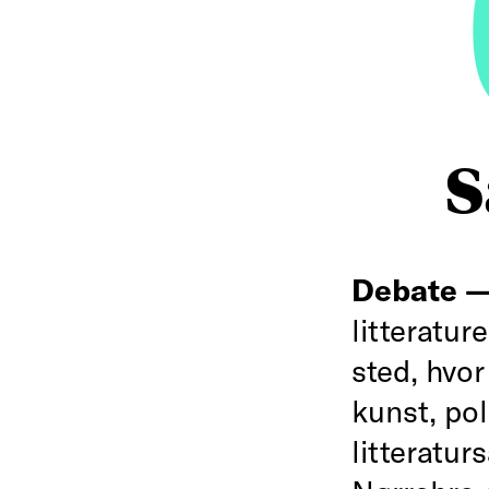
S
Debate 
litteratu
sted, hvo
kunst, pol
litteratu