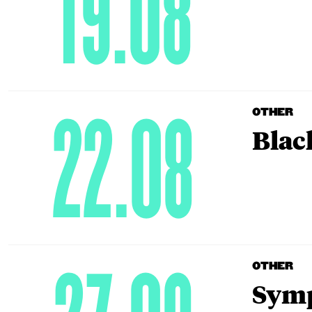
19.08
22.08
OTHER
Blac
OTHER
Symp