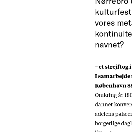
Nørrebro e
kulturfest
vores met
kontinuite
navnet?
– et strejftog
I samarbejde 
København 85
Omkring år 180
dannet konversa
adelens palæer
borgerlige dag