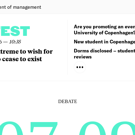
ent of management
Are you promoting an even
TEST
University of Copenhagen
6
—
10:35
New student in Copenhag
extreme to wish for
Dorms disclosed – studen
reviews
 cease to exist
DEBATE