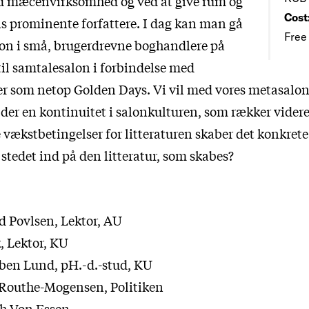
ed mæcenvirksomhed og ved at give rum og
Cost
ens prominente forfattere. I dag kan man gå
Free
alon i små, brugerdrevne boghandlere på
til samtalesalon i forbindelse med
ler som netop Golden Days. Vi vil med vores metasalo
der en kontinuitet i salonkulturen, som rækker videre
 vækstbetingelser for litteraturen skaber det konkret
stedet ind på den litteratur, som skabes?
d Povlsen, Lektor, AU
, Lektor, KU
eben Lund, pH.-d.-stud, KU
 Routhe-Mogensen, Politiken
ah Von Essen