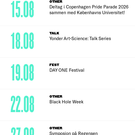
15.08
OTHER
Deltag i Copenhagen Pride Parade 2026
sammen med Københavns Universitet!
18.08
TALK
Yonder Art•Science: Talk Series
19.08
FEST
DAY ONE Festival
22.08
OTHER
Black Hole Week
OTHER
Symposion på Regensen