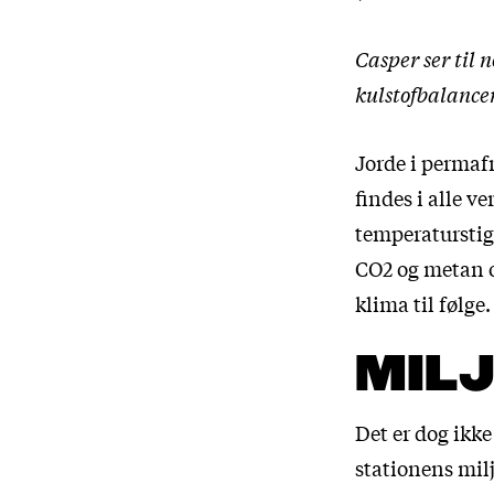
Casper ser til 
kulstofbalancen
Jorde i permaf
findes i alle v
temperaturstig
CO2 og metan o
klima til følge.
MIL
Det er dog ikke
stationens mil