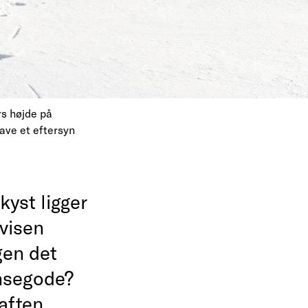
rs højde på
have et eftersyn
yst ligger
avisen
gen det
ynsegode?
aften.