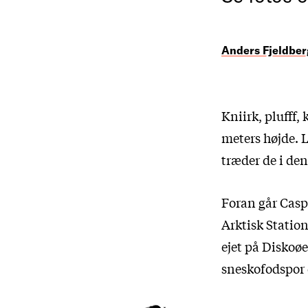
Anders Fjeldber
Kniirk, plufff,
meters højde. L
træder de i den
Foran går Caspe
Arktisk Statio
ejet på Diskoøe
sneskofodspor o