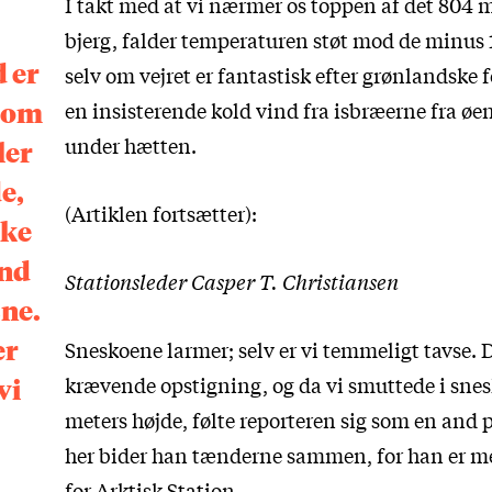
I takt med at vi nærmer os toppen af det 804 m
bjerg, falder temperaturen støt mod de minus 
 er
selv om vejret er fantastisk efter grønlandske f
 som
en insisterende kold vind fra isbræerne fra øe
under hætten.
ler
e,
(Artiklen fortsætter):
ske
ind
Stationsleder Casper T. Christiansen
sne.
er
Sneskoene larmer; selv er vi temmeligt tavse. D
krævende opstigning, og da vi smuttede i snes
vi
meters højde, følte reporteren sig som en and
her bider han tænderne sammen, for han er m
for Arktisk Station.