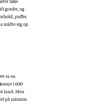
eter høje
10 grader, og
orhold, puffer
ns midte sig op
et er en
koene i 600
 på land. Men
ed på mission