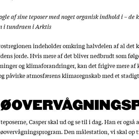
nogle af sine teposer med noget organisk indhold i – de
 i tundraen i Arktis
rostregionen indeholder omkring halvdelen af al det ku
erdens jorde. Hvis mere af det bliver nedbrudt som følg
ninger og klimaforandringer, kan det frigive mere af
g påvirke atmosfærens klimaregnskab med et stadig
JØOVERVÅGNING
 teposerne, Casper skal ud og se til i dag. Han er også 
jøovervågningsprogram. Den målestation, vi skal op til