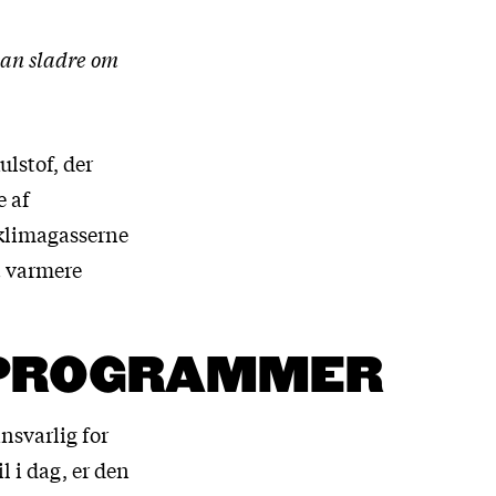
 kan sladre om
lstof, der
e af
 klimagasserne
t varmere
SPROGRAMMER
ansvarlig for
 i dag, er den