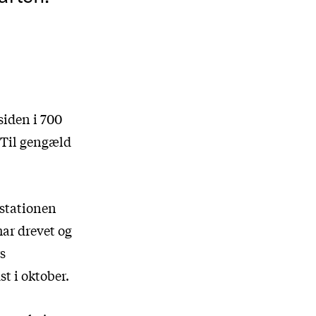
gsiden i 700
. Til gengæld
sstationen
ar drevet og
s
t i oktober.