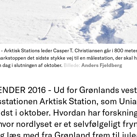
Arktisk Stations leder Casper T. Christiansen går i 800 mete
rkstoppen det sidste stykke vej til en målestation, der skal 
n dag i slutningen af oktober.
Billede:
Anders Fjeldberg
DER 2016 - Ud for Grønlands vestk
sstationen Arktisk Station, som Uni
idst i oktober. Hvordan har forsknin
vor nordlyset er et selvfølgeligt fr
g læs med fra Grønland frem til jule