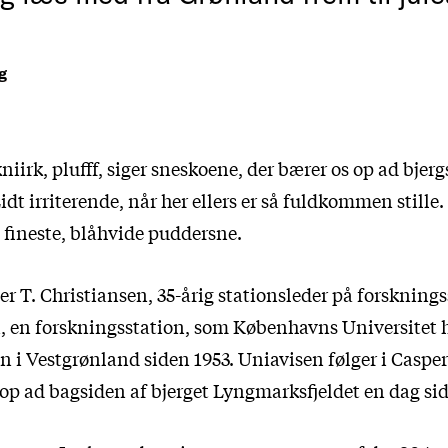
g
 kniirk, plufff, siger sneskoene, der bærer os op ad bjer
idt irriterende, når her ellers er så fuldkommen stille
 fineste, blåhvide puddersne.
r T. Christiansen, 35-årig stationsleder på forskning
n, en forskningsstation, som Københavns Universitet h
n i Vestgrønland siden 1953. Uniavisen følger i Casper
p ad bagsiden af bjerget Lyngmarksfjeldet en dag sids