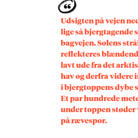
Udsigten på vejen ned
lige så bjergtagende
bagvejen. Solens strå
reflekteres blændend
lavt ude fra det arkti
hav og derfra videre 
i bjergtoppens dybe 
Et par hundrede met
under toppen støder 
på rævespor.