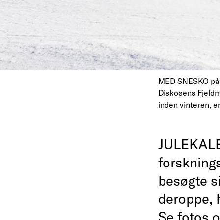
MED SNESKO på - 
Diskoøens Fjeldma
inden vinteren, e
JULEKALEN
forskning
besøgte s
deroppe, h
Se fotos o