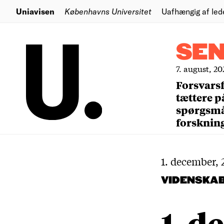
Uniavisen
Københavns Universitet
Uafhængig af led
SE
7. august, 20
Forsvars
tættere p
spørgsm
forsknin
1. december, 
VIDENSKA
1. d