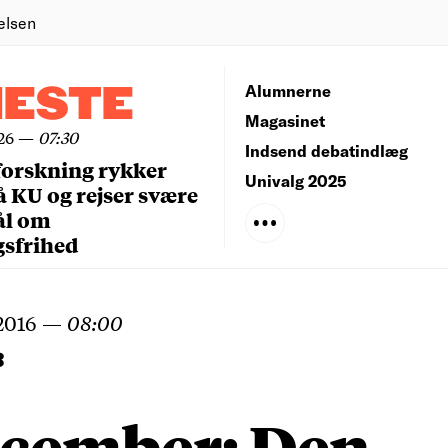
elsen
NESTE
Alumnerne
Magasinet
26
—
07:30
Indsend debatindlæg
forskning rykker
Univalg 2025
å KU og rejser svære
ål om
gsfrihed
2016
—
08:00
B
ecember: Den