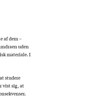
le af dem –
 tundraen uden
isk materiale. I
 at studere
vist sig, at
konsekvenser.