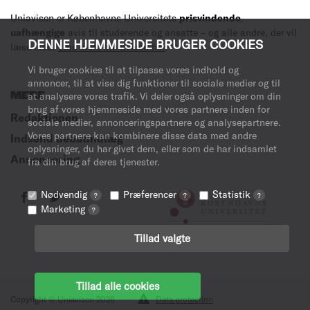
Uniavisen er Københavns Universitets
prisvindende
,
uafhængige
avis til studerende og ansatte – og alle andre, der vil
DENNE HJEMMESIDE BRUGER COOKIES
læse med.
Læs mere om avisen her
.
Vi bruger cookies til at tilpasse vores indhold og
annoncer, til at vise dig funktioner til sociale medier og til
at analysere vores trafik. Vi deler også oplysninger om din
MERE
brug af vores hjemmeside med vores partnere inden for
Redaktionen
sociale medier, annonceringspartnere og analysepartnere.
Vores partnere kan kombinere disse data med andre
Indsend debatindlæg
oplysninger, du har givet dem, eller som de har indsamlet
Annoncering
fra din brug af deres tjenester.
Nødvendig
Præferencer
Statistik
?
?
?
Marketing
?
Tillad valgte
Tillad alle cookies
Copyright © Uniavisen 2026
Data protection