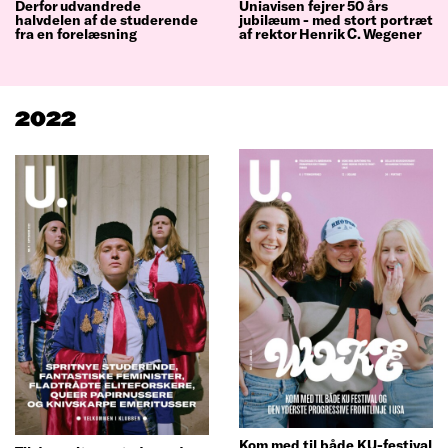
Derfor udvandrede
Uniavisen fejrer 50 års
halvdelen af de studerende
jubilæum - med stort portræt
fra en forelæsning
af rektor Henrik C. Wegener
2022
Kom med til både KU-festival