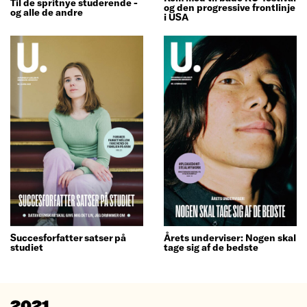
Til de spritnye studerende -
og den progressive frontlinje
og alle de andre
i USA
Årets underviser: Nogen skal
Succesforfatter satser på
tage sig af de bedste
studiet
2021