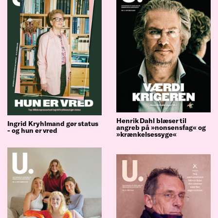
Henrik Dahl blæser til
Ingrid Kryhlmand gør status
angreb på »nonsensfag« og
- og hun er vred
»krænkelsessyge«