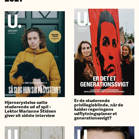
Er de studerende
Hjernerystelse satte
priviliegieblinde, når de
studerende ud af spil -
kalder regeringens
Lektor Marianne Stidsen
udflytningsplaner et
giver sit sidste interview
generationssvigt?