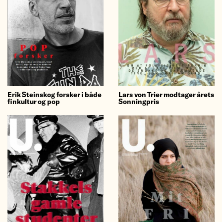
Erik Steinskog forsker i både
Lars von Trier modtager årets
finkultur og pop
Sonningpris