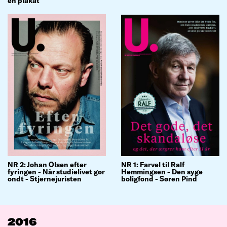
en plakat
NR 1: Farvel til Ralf
NR 2: Johan Olsen efter
Hemmingsen - Den syge
fyringen - Når studielivet gør
boligfond - Søren Pind
ondt - Stjernejuristen
2016