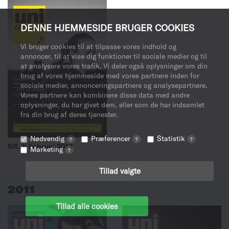
DENNE HJEMMESIDE BRUGER COOKIES
Vi bruger cookies til at tilpasse vores indhold og
annoncer, til at vise dig funktioner til sociale medier og til
at analysere vores trafik. Vi deler også oplysninger om din
brug af vores hjemmeside med vores partnere inden for
sociale medier, annonceringspartnere og analysepartnere.
Vores partnere kan kombinere disse data med andre
oplysninger, du har givet dem, eller som de har indsamlet
fra din brug af deres tjenester.
Nødvendig
Præferencer
Statistik
?
?
?
NR. 1: Februar 2012
Marketing
?
Tillad valgte
2011
Tillad alle cookies