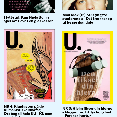
Mød Max (16) KU's yngste
Flyttetid: Kan Niels Bohrs
studerende - Det trækker op
sjæl overleve i en glaskasse?
til byggeskandale
NR 4: Klapjagten på de
NR 3: Hjelm fikser din hjerne
humanistiske småfag -
- Muggen vej til dyr lejlighed
Ordbog til hele KU - KU som
- Forsker i tortur