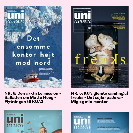
NR. 6: Den arktiske mission -
NR. 5: KU's glemte samling af
Balladen om Mette Høeg -
freaks - Det sejler på Jura -
Flytningen til KUA3
Mig og min mentor