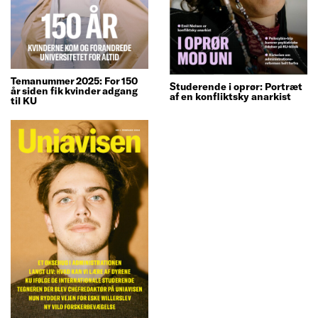
Temanummer 2025: For 150
Studerende i oprør: Portræt
år siden fik kvinder adgang
af en konfliktsky anarkist
til KU