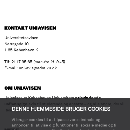
KONTAKT UNIAVISEN
Universitetsavisen
Nørregade 10
1165 København K
Tlf: 21 17 95 65
(man-fre kl. 9-15)
E-mail:
uni-avis@adm.ku.dk
OM UNIAVISEN
Uniavisen er Københavns Universitets
prisvindende
,
uafhængige
avis til studerende og ansatte – og alle andre, der vil
DENNE HJEMMESIDE BRUGER COOKIES
læse med.
Læs mere om avisen her
.
Vi bruger cookies til at tilpasse vores indhold og
annoncer, til at vise dig funktioner til sociale medier og til