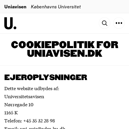
Uniavisen
Københavns Universitet
COOKIEPOLITIK FOR
UNIAVISEN.DK
EJEROPLYSNINGER
Dette website udbydes af:
Universitetsavisen
Nørregade 10
1165 K
Telefon: +45 35 32 28 98
Email:
uni-avis@adm.ku.dk