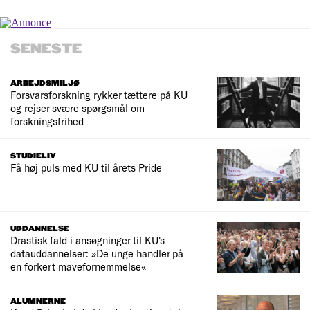
SENESTE
ARBEJDSMILJØ
Forsvarsforskning rykker tættere på KU
og rejser svære spørgsmål om
forskningsfrihed
STUDIELIV
Få høj puls med KU til årets Pride
UDDANNELSE
Drastisk fald i ansøgninger til KU's
datauddannelser: »De unge handler på
en forkert mavefornemmelse«
ALUMNERNE