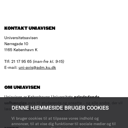
KONTAKT UNIAVISEN
Universitetsavisen
Nørregade 10
1165 København K
Tlf: 21 17 95 65
(man-fre kl. 9-15)
E-mail:
uni-avis@adm.ku.dk
OM UNIAVISEN
Uniavisen er Københavns Universitets
prisvindende
,
uafhængige
avis til studerende og ansatte – og alle andre, der vil
DENNE HJEMMESIDE BRUGER COOKIES
læse med.
Læs mere om avisen her
.
Vi bruger cookies til at tilpasse vores indhold og
annoncer, til at vise dig funktioner til sociale medier og til