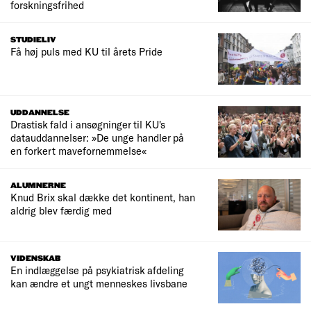
forskningsfrihed
STUDIELIV
Få høj puls med KU til årets Pride
UDDANNELSE
Drastisk fald i ansøgninger til KU's
datauddannelser: »De unge handler på
en forkert mavefornemmelse«
ALUMNERNE
Knud Brix skal dække det kontinent, han
aldrig blev færdig med
VIDENSKAB
En indlæggelse på psykiatrisk afdeling
kan ændre et ungt menneskes livsbane