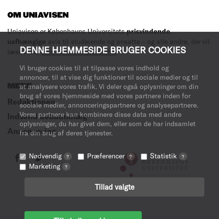
OM UNIAVISEN
Uniavisen er Københavns Universitets
prisvindende
,
uafhængige
avis til studerende og ansatte – og alle andre, der vil
DENNE HJEMMESIDE BRUGER COOKIES
læse med.
Læs mere om avisen her
.
Vi bruger cookies til at tilpasse vores indhold og
annoncer, til at vise dig funktioner til sociale medier og til
MERE
at analysere vores trafik. Vi deler også oplysninger om din
brug af vores hjemmeside med vores partnere inden for
Redaktionen
sociale medier, annonceringspartnere og analysepartnere.
Vores partnere kan kombinere disse data med andre
Indsend debatindlæg
oplysninger, du har givet dem, eller som de har indsamlet
Annoncering
fra din brug af deres tjenester.
Nødvendig
Præferencer
Statistik
?
?
?
Marketing
?
Tillad valgte