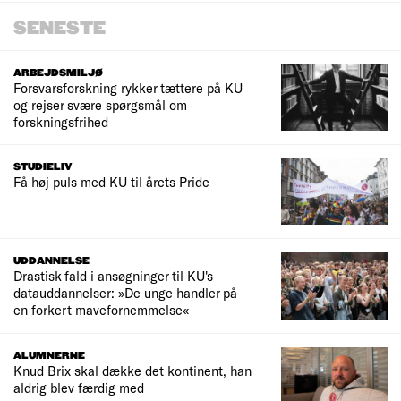
SENESTE
ARBEJDSMILJØ
Forsvarsforskning rykker tættere på KU
og rejser svære spørgsmål om
forskningsfrihed
STUDIELIV
Få høj puls med KU til årets Pride
UDDANNELSE
Drastisk fald i ansøgninger til KU's
datauddannelser: »De unge handler på
en forkert mavefornemmelse«
ALUMNERNE
Knud Brix skal dække det kontinent, han
aldrig blev færdig med