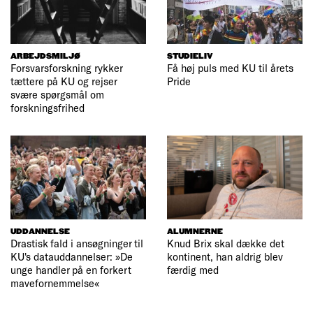
ARBEJDSMILJØ
STUDIELIV
Forsvarsforskning rykker
Få høj puls med KU til årets
tættere på KU og rejser
Pride
svære spørgsmål om
forskningsfrihed
UDDANNELSE
ALUMNERNE
Drastisk fald i ansøgninger til
Knud Brix skal dække det
KU's datauddannelser: »De
kontinent, han aldrig blev
unge handler på en forkert
færdig med
mavefornemmelse«