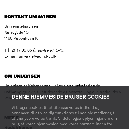
KONTAKT UNIAVISEN
Universitetsavisen
Nørregade 10
1165 København K
Tlf: 21 17 95 65
(man-fre kl. 9-15)
E-mail:
uni-avis@adm.ku.dk
OM UNIAVISEN
Uniavisen er Københavns Universitets
prisvindende
,
uafhængige
avis til studerende og ansatte – og alle andre, der vil
DENNE HJEMMESIDE BRUGER COOKIES
læse med.
Læs mere om avisen her
.
Vi bruger cookies til at tilpasse vores indhold og
annoncer, til at vise dig funktioner til sociale medier og til
at analysere vores trafik. Vi deler også oplysninger om din
MERE
brug af vores hjemmeside med vores partnere inden for
Redaktionen