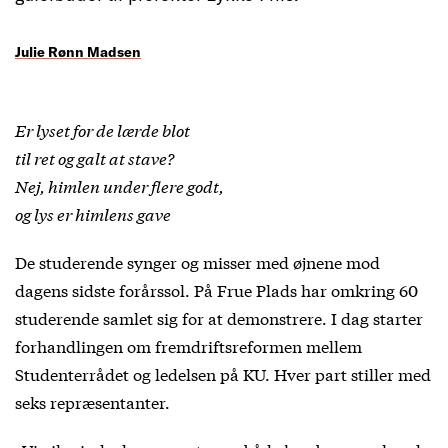
Julie Rønn Madsen
Er lyset for de lærde blot
til ret og galt at stave?
Nej, himlen under flere godt,
og lys er himlens gave
De studerende synger og misser med øjnene mod
dagens sidste forårssol. På Frue Plads har omkring 60
studerende samlet sig for at demonstrere. I dag starter
forhandlingen om fremdriftsreformen mellem
Studenterrådet og ledelsen på KU. Hver part stiller med
seks repræsentanter.