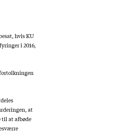
 besat, hvis KU
fyringer i 2016,
 fortolkningen
rdeles
rderingen, at
til at afbøde
desværre