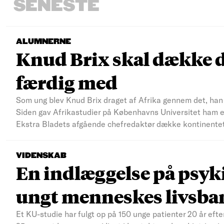
SENESTE
ALUMNERNE
Knud Brix skal dække d
færdig med
Som ung blev Knud Brix draget af Afrika gennem det, han s
Siden gav Afrikastudier på Københavns Universitet ham et 
Ekstra Bladets afgående chefredaktør dække kontinente
VIDENSKAB
En indlæggelse på psyki
ungt menneskes livsba
Et KU-studie har fulgt op på 150 unge patienter 20 år efte