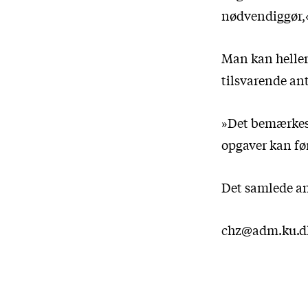
nødvendiggør,« 
Man kan heller 
tilsvarende an
»Det bemærkes,
opgaver kan før
Det samlede an
chz@adm.ku.d