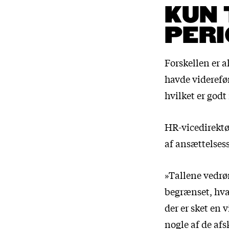
KUN 
PERI
Forskellen er a
havde viderefør
hvilket er god
HR-vicedirektø
af ansættelses
»Tallene vedrør
begrænset, hva
der er sket en 
nogle af de af