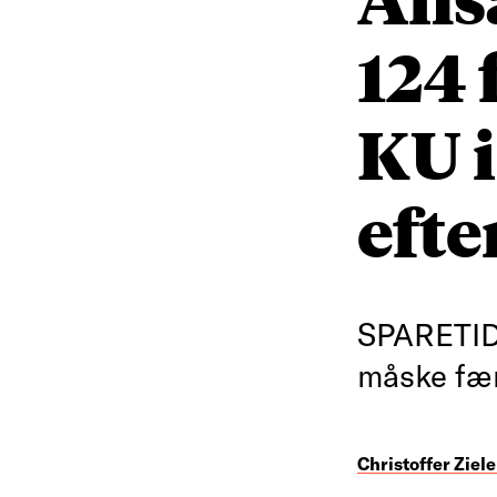
124 
KU i
efte
SPARETID 
måske fær
Christoffer Ziele