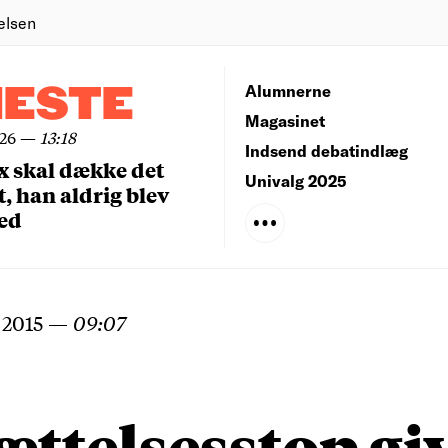
elsen
NESTE
Alumnerne
Magasinet
026
—
13:18
Indsend debatindlæg
x skal dække det
Univalg 2025
, han aldrig blev
ed
 2015
—
09:07
ttelsesstop gi