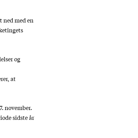
et ned med en
ketingets
elser og
rer, at
27. november.
iode sidste år