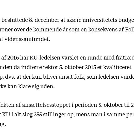
e besluttede 8. december at skære universitetets budg
kroner over de kommende år som en konsekvens af Fol
af videnssamfundet.
l af 2016 har KU-ledelsen varslet en runde med fratræd
nden da indførte rektor 5. oktober 2015 et kvalificeret
, dvs. at der kun bliver ansat folk, som ledelsen vurde
kke kan klare sig uden.
ekten af ansættelsesstoppet i perioden 5. oktober til 
at KU i alt slog 255 stillinger op, mens man i samme per
ag.