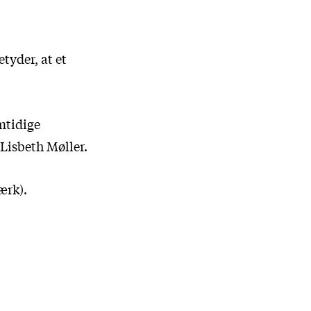
tyder, at et
mtidige
 Lisbeth Møller.
ærk).