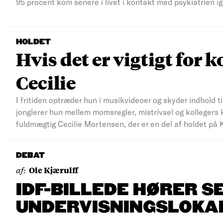
95 procent kom senere i livet i kontakt med psykiatrien ig
HOLDET
Hvis det er vigtigt for k
Cecilie
I fritiden optræder hun i musikvideoer og skyder indhold ti
jonglerer hun mellem momsregler, mistrivsel og kollegers 
fuldmægtig Cecilie Mortensen, der er en del af holdet på 
DEBAT
af:
Ole Kjærulff
IDF-BILLEDE HØRER S
UNDERVISNINGSLOKA