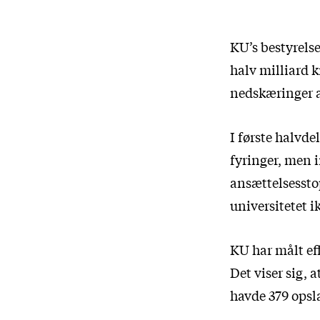
KU’s bestyrels
halv milliard 
nedskæringer 
I første halvde
fyringer, men i
ansættelsesstop
universitetet i
KU har målt eff
Det viser sig, 
havde 379 opsl