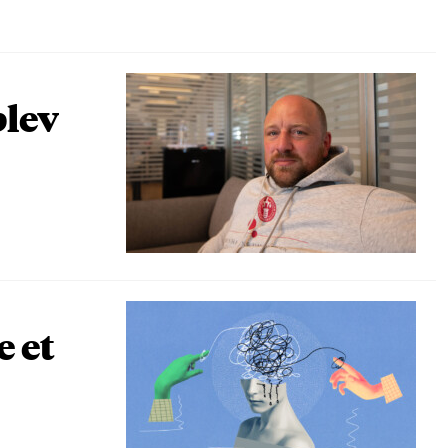
blev
e et