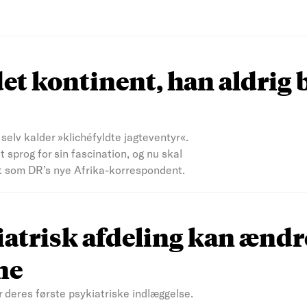
et kontinent, han aldrig 
elv kalder »klichéfyldte jagteventyr«.
sprog for sin fascination, og nu skal
t som DR’s nye Afrika-korrespondent.
atrisk afdeling kan ændr
ne
r deres første psykiatriske indlæggelse.