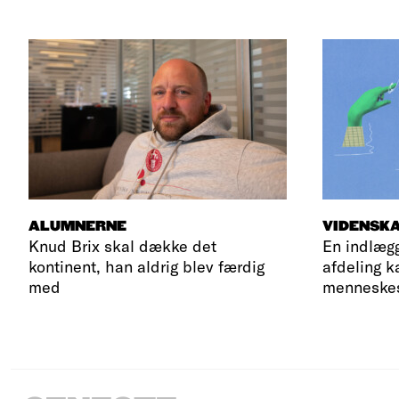
ALUMNERNE
VIDENSK
Knud Brix skal dække det
En indlægg
kontinent, han aldrig blev færdig
afdeling k
med
menneskes