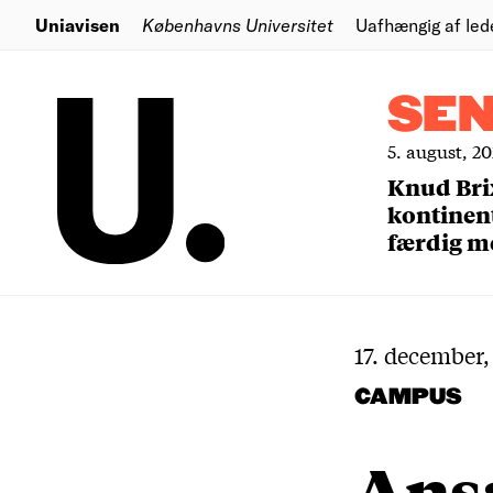
Uniavisen
Københavns Universitet
Uafhængig af led
SE
5. august, 2
Knud Bri
kontinent
færdig m
17. december,
CAMPUS
Ansæ