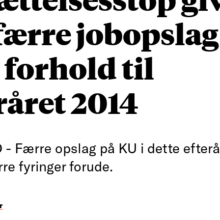
færre jobopslag
 forhold til
råret 2014
- Færre opslag på KU i dette efterå
re fyringer forude.
r