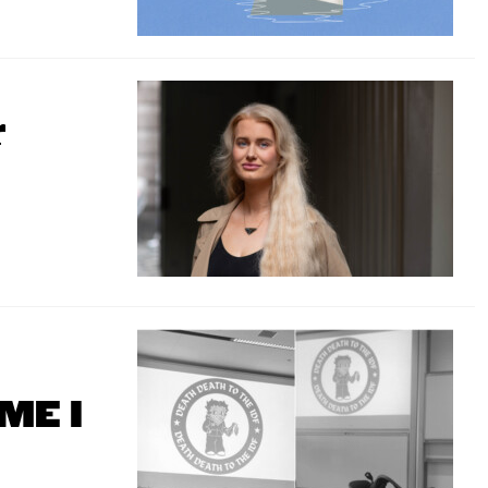
r
ME I