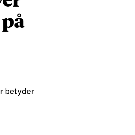
 på
r betyder