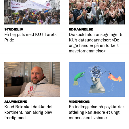
STUDIELIV
UDDANNELSE
Få høj puls med KU til årets
Drastisk fald i ansøgninger til
Pride
KU's datauddannelser: »De
unge handler på en forkert
mavefornemmelse«
ALUMNERNE
VIDENSKAB
Knud Brix skal dække det
En indlæggelse på psykiatrisk
kontinent, han aldrig blev
afdeling kan ændre et ungt
færdig med
menneskes livsbane