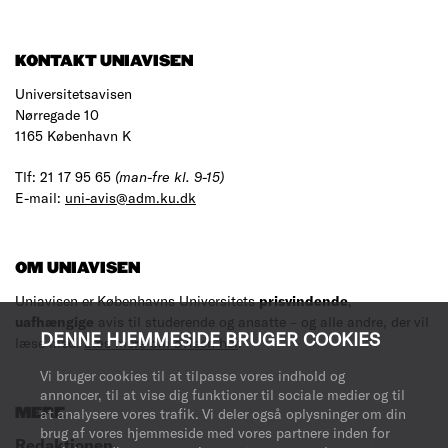
KONTAKT UNIAVISEN
Universitetsavisen
Nørregade 10
1165 København K
Tlf: 21 17 95 65
(man-fre kl. 9-15)
E-mail:
uni-avis@adm.ku.dk
OM UNIAVISEN
Uniavisen er Københavns Universitets
prisvindende
,
uafhængige
avis til studerende og ansatte – og alle andre, der vil
DENNE HJEMMESIDE BRUGER COOKIES
læse med.
Læs mere om avisen her
.
Vi bruger cookies til at tilpasse vores indhold og
annoncer, til at vise dig funktioner til sociale medier og til
at analysere vores trafik. Vi deler også oplysninger om din
MERE
brug af vores hjemmeside med vores partnere inden for
Redaktionen