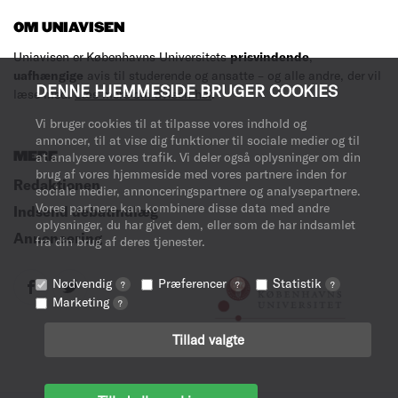
OM UNIAVISEN
Uniavisen er Københavns Universitets
prisvindende
,
uafhængige
avis til studerende og ansatte – og alle andre, der vil
DENNE HJEMMESIDE BRUGER COOKIES
læse med.
Læs mere om avisen her
.
Vi bruger cookies til at tilpasse vores indhold og
annoncer, til at vise dig funktioner til sociale medier og til
MERE
at analysere vores trafik. Vi deler også oplysninger om din
brug af vores hjemmeside med vores partnere inden for
Redaktionen
sociale medier, annonceringspartnere og analysepartnere.
Vores partnere kan kombinere disse data med andre
Indsend debatindlæg
oplysninger, du har givet dem, eller som de har indsamlet
Annoncering
fra din brug af deres tjenester.
Nødvendig
Præferencer
Statistik
?
?
?
Marketing
?
Tillad valgte