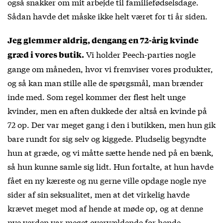
også snakker om mit arbejde til familiefødselsdage.
Sådan havde det måske ikke helt været for ti år siden.
Jeg glemmer aldrig, dengang en 72-årig kvinde
Vi holder Peech-parties nogle
græd i vores butik.
gange om måneden, hvor vi fremviser vores produkter,
og så kan man stille alle de spørgsmål, man brænder
inde med. Som regel kommer der flest helt unge
kvinder, men en aften dukkede der altså en kvinde på
72 op. Der var meget gang i den i butikken, men hun gik
bare rundt for sig selv og kiggede. Pludselig begyndte
hun at græde, og vi måtte sætte hende ned på en bænk,
så hun kunne samle sig lidt. Hun fortalte, at hun havde
fået en ny kæreste og nu gerne ville opdage nogle nye
sider af sin seksualitet, men at det virkelig havde
krævet meget mod af hende at møde op, og at denne
nye verden var meget overvældende for hende.