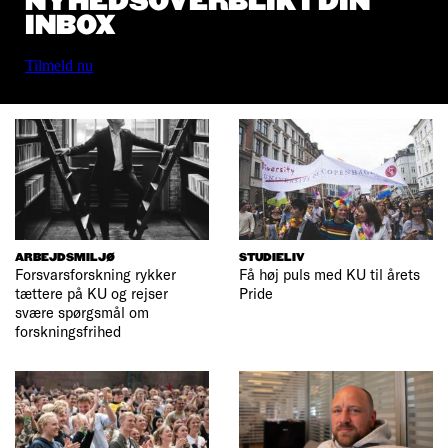
NYHEDSOVERBLIK I DIN
INBOX
Tilmeld nu
ARBEJDSMILJØ
STUDIELIV
Forsvarsforskning rykker
Få høj puls med KU til årets
tættere på KU og rejser
Pride
svære spørgsmål om
forskningsfrihed