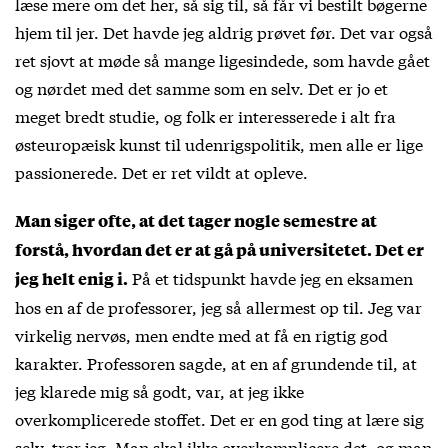
læse mere om det her, så sig til, så får vi bestilt bøgerne
hjem til jer. Det havde jeg aldrig prøvet før. Det var også
ret sjovt at møde så mange ligesindede, som havde gået
og nørdet med det samme som en selv. Det er jo et
meget bredt studie, og folk er interesserede i alt fra
østeuropæisk kunst til udenrigspolitik, men alle er lige
passionerede. Det er ret vildt at opleve.
Man siger ofte, at det tager nogle semestre at
forstå, hvordan det er at gå på universitetet. Det er
På et tidspunkt havde jeg en eksamen
jeg helt enig i.
hos en af de professorer, jeg så allermest op til. Jeg var
virkelig nervøs, men endte med at få en rigtig god
karakter. Professoren sagde, at en af grundende til, at
jeg klarede mig så godt, var, at jeg ikke
overkomplicerede stoffet. Det er en god ting at lære sig
selv, tror jeg. Man skal ikke overkomplicere det, og man