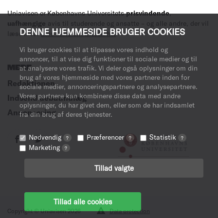
Uniavisen er Københavns Universitets
prisvindende
,
uafhængige
avis til studerende og ansatte – og alle andre, der vil
DENNE HJEMMESIDE BRUGER COOKIES
læse med.
Læs mere om avisen her
.
Vi bruger cookies til at tilpasse vores indhold og
annoncer, til at vise dig funktioner til sociale medier og til
at analysere vores trafik. Vi deler også oplysninger om din
MERE
brug af vores hjemmeside med vores partnere inden for
Redaktionen
sociale medier, annonceringspartnere og analysepartnere.
Vores partnere kan kombinere disse data med andre
Indsend debatindlæg
oplysninger, du har givet dem, eller som de har indsamlet
Annoncering
fra din brug af deres tjenester.
Nødvendig
Præferencer
Statistik
?
?
?
Marketing
?
Tillad valgte
Tillad alle cookies
Copyright © Uniavisen 2026
Data protection