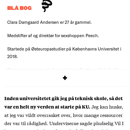
BLÅ BOG
Clara Damgaard Andersen er 27 år gammel.
Medstifter af og direktør for sexshoppen Peech.
Startede på Østeuropastudier på Københavns Universitet i
2018.
Skriver netop nu bachelorprojekt om Svetlana Aleksijevitjs
bog ’Krigen har ikke et kvindeligt ansigt’.
Inden universitetet gik jeg på teknisk skole, så det
Jeg kan huske,
var en helt ny verden at starte på KU.
at jeg var vildt overrasket over, hvor mange ressourcer
der var til rådighed. Underviserne sagde pludselig Vil I