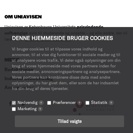
OM UNIAVISEN
Uniavisen er Københavns Universitets
prisvindende
,
uafhængige
avis til studerende og ansatte – og alle andre, der vil
DENNE HJEMMESIDE BRUGER COOKIES
læse med.
Læs mere om avisen her
.
Vi bruger cookies til at tilpasse vores indhold og
annoncer, til at vise dig funktioner til sociale medier og til
MERE
at analysere vores trafik. Vi deler også oplysninger om din
brug af vores hjemmeside med vores partnere inden for
Redaktionen
sociale medier, annonceringspartnere og analysepartnere.
Vores partnere kan kombinere disse data med andre
Indsend debatindlæg
oplysninger, du har givet dem, eller som de har indsamlet
Annoncering
fra din brug af deres tjenester.
Nødvendig
Præferencer
Statistik
?
?
?
Marketing
?
Tillad valgte