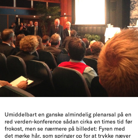
Umiddelbart en ganske almindelig plenarsal på en
red verden-konference sådan cirka en times tid før
frokost, men se nærmere på billedet: Fyren med
det mørke hår, som springer op for at trykke næver