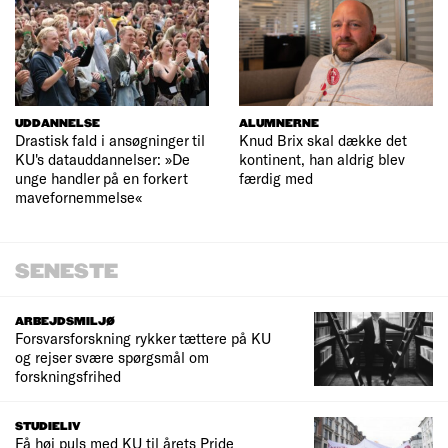
UDDANNELSE
ALUMNERNE
Drastisk fald i ansøgninger til
Knud Brix skal dække det
KU's datauddannelser: »De
kontinent, han aldrig blev
unge handler på en forkert
færdig med
mavefornemmelse«
SENESTE
ARBEJDSMILJØ
Forsvarsforskning rykker tættere på KU
og rejser svære spørgsmål om
forskningsfrihed
STUDIELIV
Få høj puls med KU til årets Pride