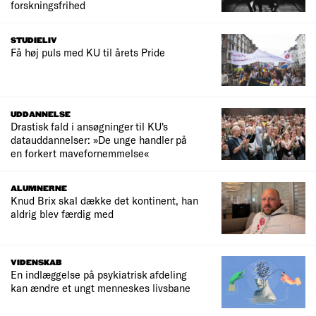
forskningsfrihed
STUDIELIV
Få høj puls med KU til årets Pride
UDDANNELSE
Drastisk fald i ansøgninger til KU's
datauddannelser: »De unge handler på
en forkert mavefornemmelse«
ALUMNERNE
Knud Brix skal dække det kontinent, han
aldrig blev færdig med
VIDENSKAB
En indlæggelse på psykiatrisk afdeling
kan ændre et ungt menneskes livsbane