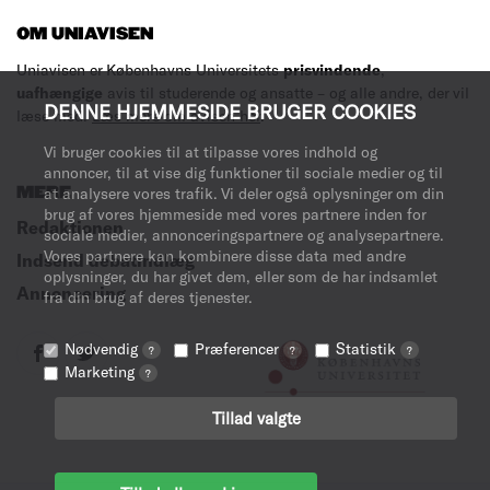
OM UNIAVISEN
Uniavisen er Københavns Universitets
prisvindende
,
uafhængige
avis til studerende og ansatte – og alle andre, der vil
DENNE HJEMMESIDE BRUGER COOKIES
læse med.
Læs mere om avisen her
.
Vi bruger cookies til at tilpasse vores indhold og
annoncer, til at vise dig funktioner til sociale medier og til
MERE
at analysere vores trafik. Vi deler også oplysninger om din
brug af vores hjemmeside med vores partnere inden for
Redaktionen
sociale medier, annonceringspartnere og analysepartnere.
Vores partnere kan kombinere disse data med andre
Indsend debatindlæg
oplysninger, du har givet dem, eller som de har indsamlet
Annoncering
fra din brug af deres tjenester.
Nødvendig
Præferencer
Statistik
?
?
?
Marketing
?
Tillad valgte