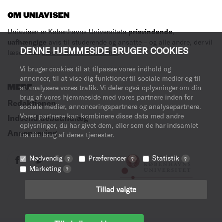
OM UNIAVISEN
Uniavisen er Københavns Universitets
prisvindende
,
uafhængige
avis til studerende og ansatte – og alle andre, der vil
DENNE HJEMMESIDE BRUGER COOKIES
læse med.
Læs mere om avisen her
.
Vi bruger cookies til at tilpasse vores indhold og
annoncer, til at vise dig funktioner til sociale medier og til
MERE
at analysere vores trafik. Vi deler også oplysninger om din
brug af vores hjemmeside med vores partnere inden for
Redaktionen
sociale medier, annonceringspartnere og analysepartnere.
Vores partnere kan kombinere disse data med andre
Indsend debatindlæg
oplysninger, du har givet dem, eller som de har indsamlet
Annoncering
fra din brug af deres tjenester.
Nødvendig
Præferencer
Statistik
?
?
?
Marketing
?
Tillad valgte