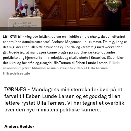
LET RYSTET - »Jeg tror faktisk, du var en lillebitte smule shaky, da du i efteråret
sendte [den danske astronaut] Andreas Mogensen ud i rummet. Tro mig, i dag er
det mig, der er en lillebitte smule shaky. For da jeg var færdig med weekenden i
går, troede jeg, at mandagen kunne bruges på at ordne vasketøj og andre
praktiske ting hjemme, før min arbejdsdag skulle starte i Bruxelles. Sådan blev
det ikke, og her står jeg,« sagde Ulla Tørnæs til Esben Lunde Larsen.
Billede:
screendump fra Uddannelsesministeriets video af Ulla Tørnæs'
tiltrædelsestale
TØRNÆS - Mandagens ministerrokader bød på et
farvel til Esben Lunde Larsen og et goddag til en
lettere rystet Ulla Tørnæs. Vi har tegnet et overblik
over den nye ministers politiske karriere.
Anders Redder