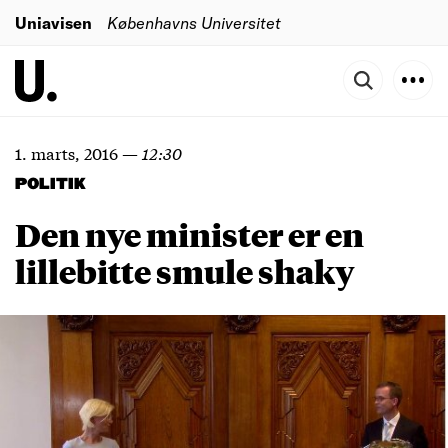
Uniavisen
Københavns Universitet
1. marts, 2016
—
12:30
POLITIK
Den nye minister er en
lillebitte smule shaky