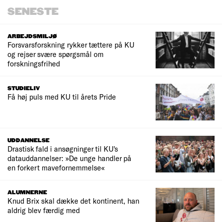
SENESTE
ARBEJDSMILJØ
Forsvarsforskning rykker tættere på KU
og rejser svære spørgsmål om
forskningsfrihed
STUDIELIV
Få høj puls med KU til årets Pride
UDDANNELSE
Drastisk fald i ansøgninger til KU's
datauddannelser: »De unge handler på
en forkert mavefornemmelse«
ALUMNERNE
Knud Brix skal dække det kontinent, han
aldrig blev færdig med