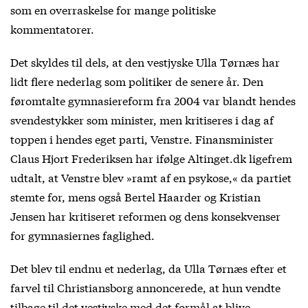
som en overraskelse for mange politiske
kommentatorer.
Det skyldes til dels, at den vestjyske Ulla Tørnæs har
lidt flere nederlag som politiker de senere år. Den
føromtalte gymnasiereform fra 2004 var blandt hendes
svendestykker som minister, men kritiseres i dag af
toppen i hendes eget parti, Venstre. Finansminister
Claus Hjort Frederiksen har ifølge Altinget.dk ligefrem
udtalt, at Venstre blev »ramt af en psykose,« da partiet
stemte for, mens også Bertel Haarder og Kristian
Jensen har kritiseret reformen og dens konsekvenser
for gymnasiernes faglighed.
Det blev til endnu et nederlag, da Ulla Tørnæs efter et
farvel til Christiansborg annoncerede, at hun vendte
tilbage til det vestjyske med det formål at blive