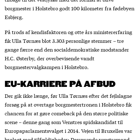
borgmester i Holstebro godt 100 kilometer fra fødebyen
Esbjerg.
På trods af kendisfaktoren og otte års ministererfaring
fik Ulla Tørnæs blot 3.303 personlige stemmer – tre
gange færre end den socialdemokratiske modstander
H.C. Østerby, der overbevisende vandt
borgmestervalgkampen i Holstebro.
EU-KARRIERE PÅ AFBUD
Der gik ikke længe, før Ulla Tørnæs efter det fejlslagne
forsøg på at overtage borgmestertronen i Holstebro fik
chancen for at gøre comeback på den større politiske
scene – denne gang som Venstres spidskandidat til
Europaparlamentsvalget i 2014. Vejen til Bruxelles var
brolagt med tilfældigheder: Daværende venstremand