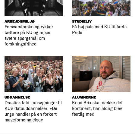
ARBEJDSMILJØ
STUDIELIV
Forsvarsforskning rykker
Få høj puls med KU til årets
tættere på KU og rejser
Pride
svære spørgsmål om
forskningsfrihed
UDDANNELSE
ALUMNERNE
Drastisk fald i ansøgninger til
Knud Brix skal dække det
KU's datauddannelser: »De
kontinent, han aldrig blev
unge handler på en forkert
færdig med
mavefornemmelse«