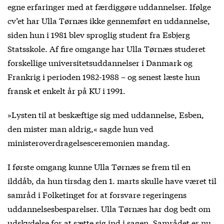
egne erfaringer med at færdiggøre uddannelser. Ifølge
cv’et har Ulla Tørnæs ikke gennemført en uddannelse,
siden hun i 1981 blev sproglig student fra Esbjerg
Statsskole. Af fire omgange har Ulla Tørnæs studeret
forskellige universitetsuddannelser i Danmark og
Frankrig i perioden 1982-1988 – og senest læste hun
fransk et enkelt år på KU i 1991.
»Lysten til at beskæftige sig med uddannelse, Esben,
den mister man aldrig,« sagde hun ved
ministeroverdragelsesceremonien mandag.
I første omgang kunne Ulla Tørnæs se frem til en
ilddåb, da hun tirsdag den 1. marts skulle have været til
samråd i Folketinget for at forsvare regeringens
uddannelsesbesparelser. Ulla Tørnæs har dog bedt om
udskydelse for at sætte sig ind i sagen. Samrådet er nu