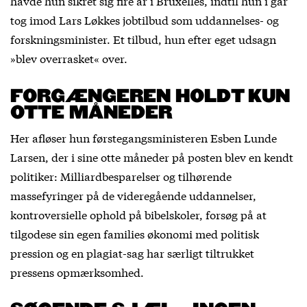
havde hun sikret sig fire år i Bruxelles, indtil hun i går
tog imod Lars Løkkes jobtilbud som uddannelses- og
forskningsminister. Et tilbud, hun efter eget udsagn
»blev overrasket« over.
FORGÆNGEREN HOLDT KUN
OTTE MÅNEDER
Her afløser hun førstegangsministeren Esben Lunde
Larsen, der i sine otte måneder på posten blev en kendt
politiker: Milliardbesparelser og tilhørende
massefyringer på de videregående uddannelser,
kontroversielle ophold på bibelskoler, forsøg på at
tilgodese sin egen families økonomi med politisk
pression og en plagiat-sag har særligt tiltrukket
pressens opmærksomhed.