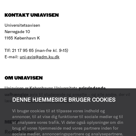
KONTAKT UNIAVISEN
Universitetsavisen
Nørregade 10
1165 København K
Tlf: 21 17 95 65
(man-fre kl. 9-15)
E-mail:
uni-avis@adm.ku.dk
OM UNIAVISEN
Uniavisen er Københavns Universitets
prisvindende
,
uafhængige
avis til studerende og ansatte – og alle andre, der vil
DENNE HJEMMESIDE BRUGER COOKIES
læse med.
Læs mere om avisen her
.
Vi bruger cookies til at tilpasse vores indhold og
annoncer, til at vise dig funktioner til sociale medier og til
MERE
at analysere vores trafik. Vi deler også oplysninger om din
brug af vores hjemmeside med vores partnere inden for
Redaktionen
sociale medier, annonceringspartnere og analysepartnere.