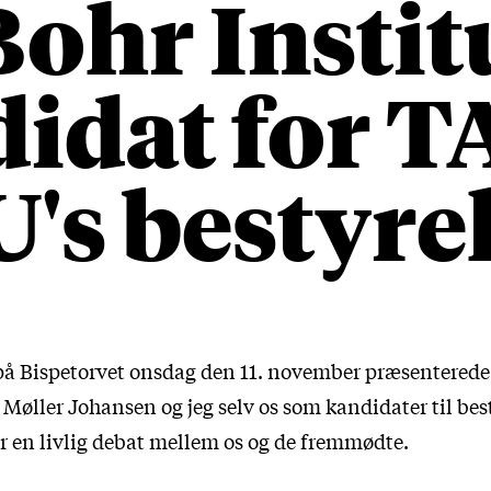
Bohr Instit
idat for TA
's bestyre
å Bispetorvet onsdag den 11. november præsentered
Møller Johansen og jeg selv os som kandidater til bes
er en livlig debat mellem os og de fremmødte.