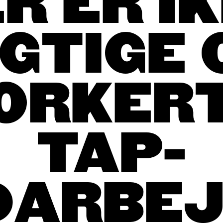
R ER I
IGTIGE 
ORKER
TAP-
DARBEJ