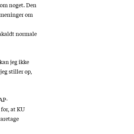
e om noget. Den
ge meninger om
såkaldt normale
kan jeg ikke
eg stiller op,
TAP-
 for, at KU
varetage