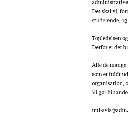
administrative 
Det skal vi, fo
studerende, og d
Topledelsen og
Derfor er der b
Alle de mange t
som er fuldt ud
organisation, o
Vi gør hinanden
uni-avis@adm.