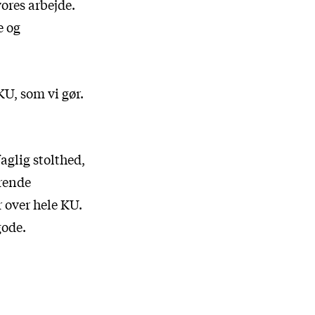
vores arbejde.
e og
U, som vi gør.
aglig stolthed,
erende
r over hele KU.
gode.