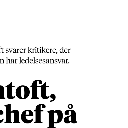
varer kritikere, der
un har ledelsesansvar.
toft,
chef på