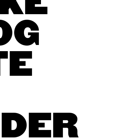
KKE
OG
TE
DER