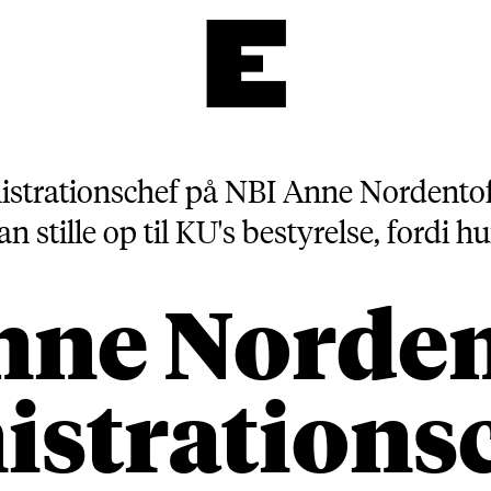
E
trationschef på NBI Anne Nordentoft s
n stille op til KU's bestyrelse, fordi h
ne Norden
strations