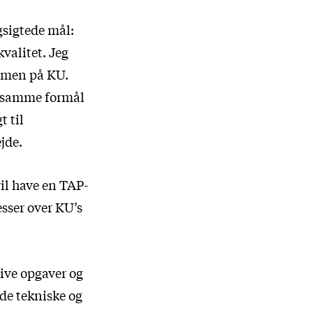
sigtede mål:
valitet. Jeg
ammen på KU.
or samme formål
t til
jde.
vil have en TAP-
sser over KU’s
ive opgaver og
åde tekniske og