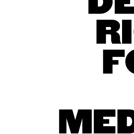
DE
R
F
ME