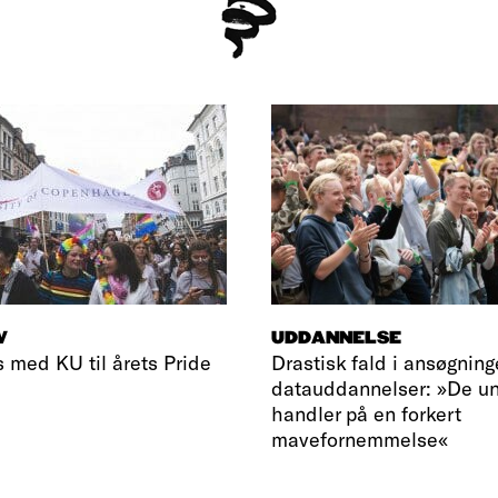
V
UDDANNELSE
s med KU til årets Pride
Drastisk fald i ansøgninge
datauddannelser: »De u
handler på en forkert
mavefornemmelse«