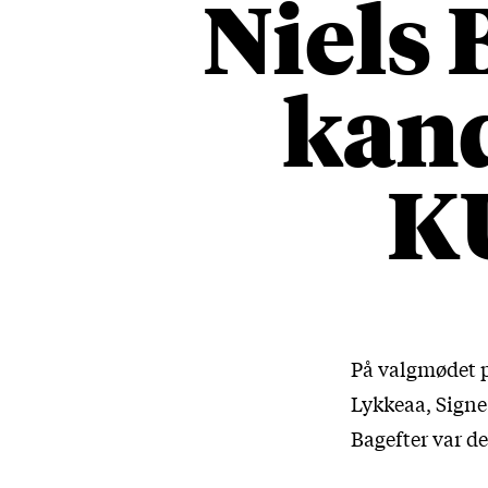
Niels 
kand
KU
På valgmødet p
Lykkeaa, Signe 
Bagefter var d