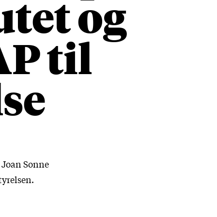
utet og
P til
lse
e Joan Sonne
tyrelsen.