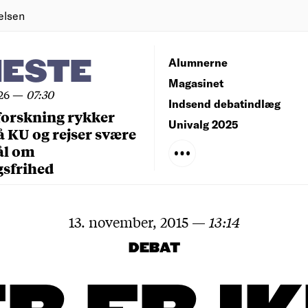
elsen
NESTE
Alumnerne
Magasinet
26
—
07:30
Indsend debatindlæg
forskning rykker
Univalg 2025
å KU og rejser svære
ål om
gsfrihed
13. november, 2015
—
13:14
DEBAT