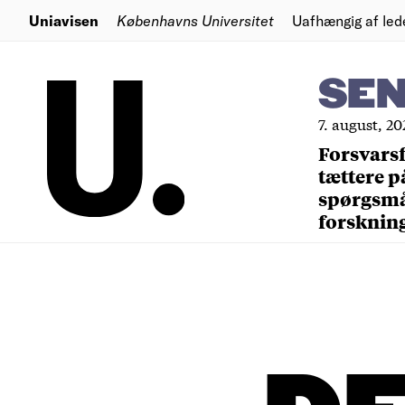
Uniavisen
Københavns Universitet
Uafhængig af led
SE
7. august, 20
Forsvars
tættere p
spørgsm
forsknin