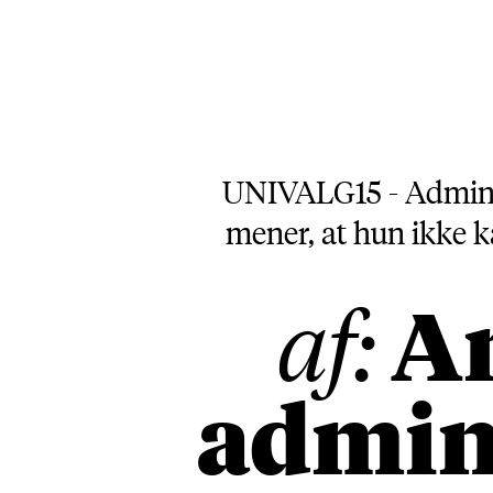
UNIVALG15 - Adminis
mener, at hun ikke ka
An
af:
admini