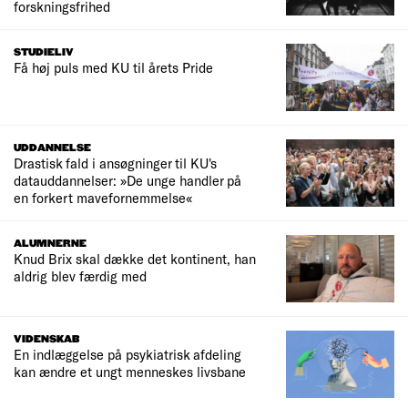
forskningsfrihed
STUDIELIV
Få høj puls med KU til årets Pride
UDDANNELSE
Drastisk fald i ansøgninger til KU's
datauddannelser: »De unge handler på
en forkert mavefornemmelse«
ALUMNERNE
Knud Brix skal dække det kontinent, han
aldrig blev færdig med
VIDENSKAB
En indlæggelse på psykiatrisk afdeling
kan ændre et ungt menneskes livsbane