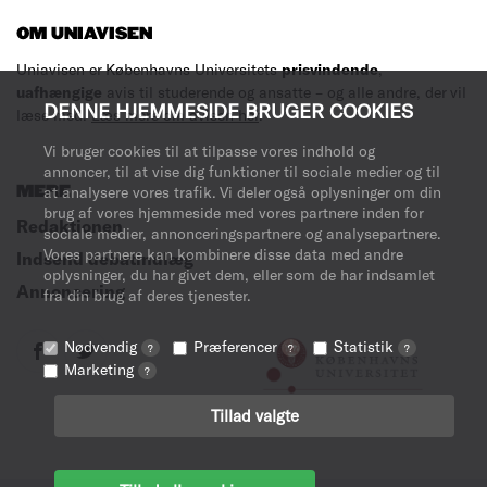
OM UNIAVISEN
Uniavisen er Københavns Universitets
prisvindende
,
uafhængige
avis til studerende og ansatte – og alle andre, der vil
DENNE HJEMMESIDE BRUGER COOKIES
læse med.
Læs mere om avisen her
.
Vi bruger cookies til at tilpasse vores indhold og
annoncer, til at vise dig funktioner til sociale medier og til
MERE
at analysere vores trafik. Vi deler også oplysninger om din
brug af vores hjemmeside med vores partnere inden for
Redaktionen
sociale medier, annonceringspartnere og analysepartnere.
Vores partnere kan kombinere disse data med andre
Indsend debatindlæg
oplysninger, du har givet dem, eller som de har indsamlet
Annoncering
fra din brug af deres tjenester.
Nødvendig
Præferencer
Statistik
?
?
?
Marketing
?
Tillad valgte