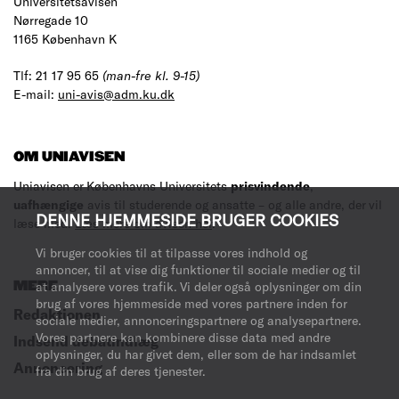
Universitetsavisen
Nørregade 10
1165 København K
Tlf: 21 17 95 65
(man-fre kl. 9-15)
E-mail:
uni-avis@adm.ku.dk
OM UNIAVISEN
Uniavisen er Københavns Universitets
prisvindende
,
uafhængige
avis til studerende og ansatte – og alle andre, der vil
DENNE HJEMMESIDE BRUGER COOKIES
læse med.
Læs mere om avisen her
.
Vi bruger cookies til at tilpasse vores indhold og
annoncer, til at vise dig funktioner til sociale medier og til
MERE
at analysere vores trafik. Vi deler også oplysninger om din
brug af vores hjemmeside med vores partnere inden for
Redaktionen
sociale medier, annonceringspartnere og analysepartnere.
Vores partnere kan kombinere disse data med andre
Indsend debatindlæg
oplysninger, du har givet dem, eller som de har indsamlet
Annoncering
fra din brug af deres tjenester.