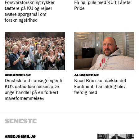
Forsvarsforskning rykker
Få høj puls med KU til årets
tættere på KU og rejser
Pride
svære spørgsmål om
forskningsfrihed
UDDANNELSE
ALUMNERNE
Drastisk fald i ansøgninger til
Knud Brix skal dække det
KU's datauddannelser: »De
kontinent, han aldrig blev
unge handler på en forkert
færdig med
mavefornemmelse«
SENESTE
ARBEJDSMILJØ