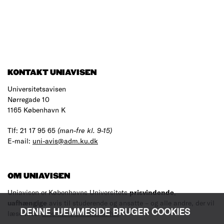
KONTAKT UNIAVISEN
Universitetsavisen
Nørregade 10
1165 København K
Tlf: 21 17 95 65
(man-fre kl. 9-15)
E-mail:
uni-avis@adm.ku.dk
OM UNIAVISEN
Uniavisen er Københavns Universitets
prisvindende
,
uafhængige
avis til studerende og ansatte – og alle andre, der vil
DENNE HJEMMESIDE BRUGER COOKIES
læse med.
Læs mere om avisen her
.