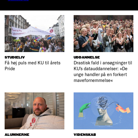
STUDIELIV
UDDANNELSE
Få høj puls med KU til årets
Drastisk fald i ansøgninger til
Pride
KU's datauddannelser: »De
unge handler på en forkert
mavefornemmelse«
ALUMNERNE
VIDENSKAB