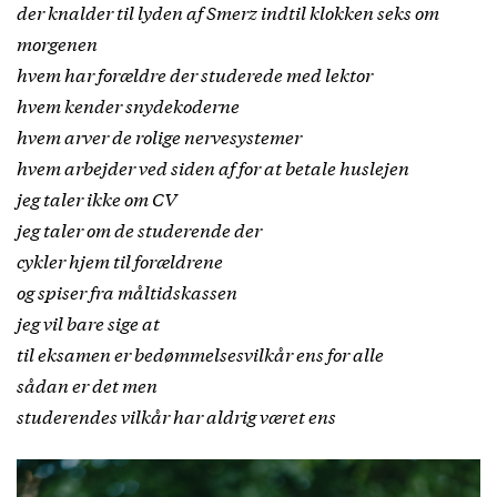
der knalder til lyden af Smerz indtil klokken seks om
morgenen
hvem har forældre der studerede med lektor
hvem kender snydekoderne
hvem arver de rolige nervesystemer
hvem arbejder ved siden af for at betale huslejen
jeg taler ikke om CV
jeg taler om de studerende der
cykler hjem til forældrene
og spiser fra måltidskassen
jeg vil bare sige at
til eksamen er bedømmelsesvilkår ens for alle
sådan er det men
studerendes vilkår har aldrig været ens