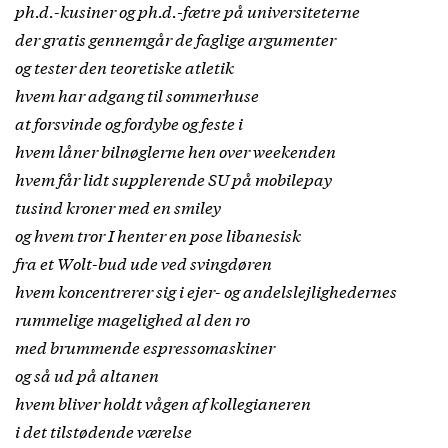
ph.d.-kusiner og ph.d.-fætre på universiteterne
der gratis gennemgår de faglige argumenter
og tester den teoretiske atletik
hvem har adgang til sommerhuse
at forsvinde og fordybe og feste i
hvem låner bilnøglerne hen over weekenden
hvem får lidt supplerende SU på mobilepay
tusind kroner med en smiley
og hvem tror I henter en pose libanesisk
fra et Wolt-bud ude ved svingdøren
hvem koncentrerer sig i ejer- og andelslejlighedernes
rummelige magelighed al den ro
med brummende espressomaskiner
og så ud på altanen
hvem bliver holdt vågen af kollegianeren
i det tilstødende værelse