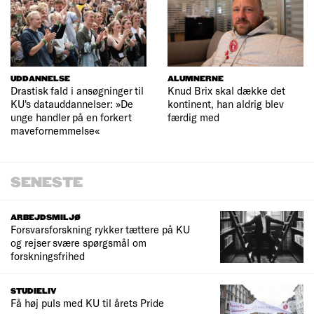
UDDANNELSE
ALUMNERNE
Drastisk fald i ansøgninger til
Knud Brix skal dække det
KU's datauddannelser: »De
kontinent, han aldrig blev
unge handler på en forkert
færdig med
mavefornemmelse«
SENESTE
ARBEJDSMILJØ
Forsvarsforskning rykker tættere på KU
og rejser svære spørgsmål om
forskningsfrihed
STUDIELIV
Få høj puls med KU til årets Pride