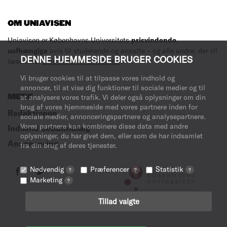
OM UNIAVISEN
Uniavisen er Københavns Universitets
prisvindende
,
uafhængige
avis til studerende og ansatte – og alle andre, der vil
DENNE HJEMMESIDE BRUGER COOKIES
læse med.
Læs mere om avisen her
.
Vi bruger cookies til at tilpasse vores indhold og
annoncer, til at vise dig funktioner til sociale medier og til
MERE
at analysere vores trafik. Vi deler også oplysninger om din
brug af vores hjemmeside med vores partnere inden for
Redaktionen
sociale medier, annonceringspartnere og analysepartnere.
Vores partnere kan kombinere disse data med andre
Indsend debatindlæg
oplysninger, du har givet dem, eller som de har indsamlet
Annoncering
fra din brug af deres tjenester.
Nødvendig
Præferencer
Statistik
?
?
?
Marketing
?
Tillad valgte