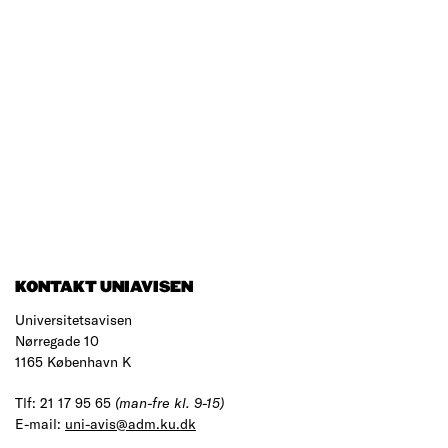
KONTAKT UNIAVISEN
Universitetsavisen
Nørregade 10
1165 København K
Tlf: 21 17 95 65
(man-fre kl. 9-15)
E-mail:
uni-avis@adm.ku.dk