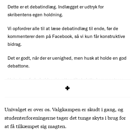
Dette er et debatindlæg. Indlægget er udtryk for
skribentens egen holdning.
Vi opfordrer alle til at læse debatindlæg til ende, før de
kommenterer dem på Facebook, så vi kun får konstruktive
bidrag.
Det er godt, når der er uenighed, men husk at holde en god
debattone.
Uniavisen forbeholder sig retten til at slette kommentarer,
der overskrider vores
debatregler
.
Univalget er over os. Valgkampen er skudt i gang, og
studenterforeningerne tager det tunge skyts i brug for
at få tilkæmpet sig magten.