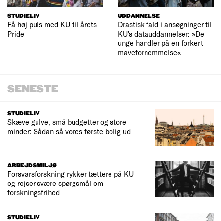
STUDIELIV
UDDANNELSE
Få høj puls med KU til årets
Drastisk fald i ansøgninger til
Pride
KU's datauddannelser: »De
unge handler på en forkert
mavefornemmelse«
SENESTE
STUDIELIV
Skæve gulve, små budgetter og store
minder: Sådan så vores første bolig ud
ARBEJDSMILJØ
Forsvarsforskning rykker tættere på KU
og rejser svære spørgsmål om
forskningsfrihed
STUDIELIV