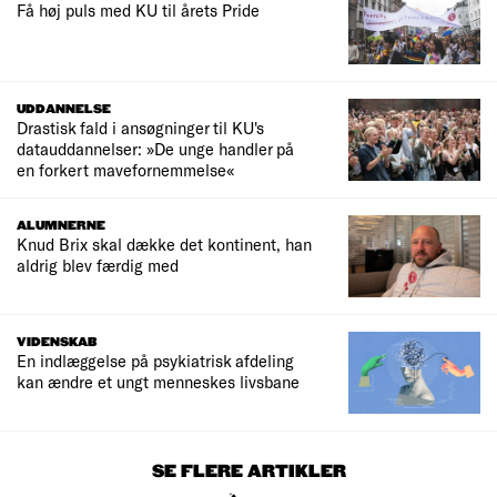
Få høj puls med KU til årets Pride
UDDANNELSE
Drastisk fald i ansøgninger til KU's
datauddannelser: »De unge handler på
en forkert mavefornemmelse«
ALUMNERNE
Knud Brix skal dække det kontinent, han
aldrig blev færdig med
VIDENSKAB
En indlæggelse på psykiatrisk afdeling
kan ændre et ungt menneskes livsbane
SE FLERE ARTIKLER