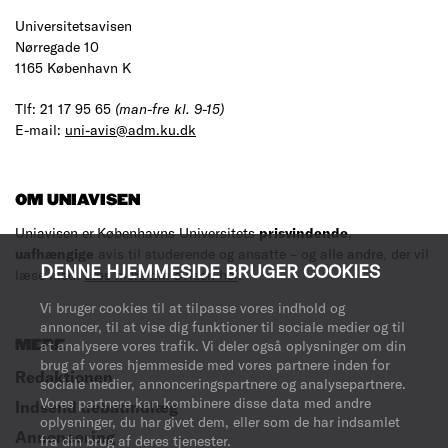
Universitetsavisen
Nørregade 10
1165 København K
Tlf: 21 17 95 65
(man-fre kl. 9-15)
E-mail:
uni-avis@adm.ku.dk
OM UNIAVISEN
Uniavisen er Københavns Universitets
prisvindende
,
uafhængige
avis til studerende og ansatte – og alle andre, der vil
DENNE HJEMMESIDE BRUGER COOKIES
læse med.
Læs mere om avisen her
.
Vi bruger cookies til at tilpasse vores indhold og
annoncer, til at vise dig funktioner til sociale medier og til
MERE
at analysere vores trafik. Vi deler også oplysninger om din
brug af vores hjemmeside med vores partnere inden for
Redaktionen
sociale medier, annonceringspartnere og analysepartnere.
Vores partnere kan kombinere disse data med andre
Indsend debatindlæg
oplysninger, du har givet dem, eller som de har indsamlet
Annoncering
fra din brug af deres tjenester.