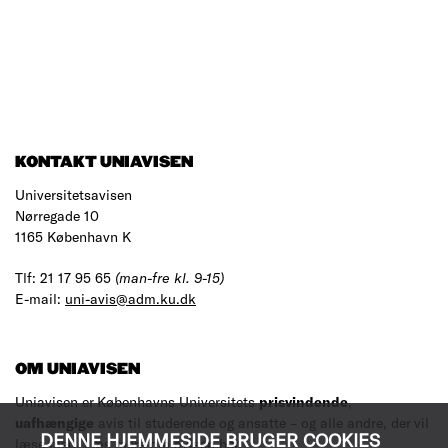
KONTAKT UNIAVISEN
Universitetsavisen
Nørregade 10
1165 København K
Tlf: 21 17 95 65
(man-fre kl. 9-15)
E-mail:
uni-avis@adm.ku.dk
OM UNIAVISEN
Uniavisen er Københavns Universitets
prisvindende
,
uafhængige
avis til studerende og ansatte – og alle andre, der vil
DENNE HJEMMESIDE BRUGER COOKIES
læse med.
Læs mere om avisen her
.