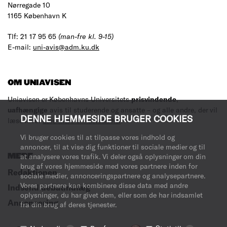
Nørregade 10
1165 København K
Tlf: 21 17 95 65
(man-fre kl. 9-15)
E-mail:
uni-avis@adm.ku.dk
OM UNIAVISEN
Uniavisen er Københavns Universitets
prisvindende
,
uafhængige
avis til studerende og ansatte – og alle andre, der vil
DENNE HJEMMESIDE BRUGER COOKIES
læse med.
Læs mere om avisen her
.
Vi bruger cookies til at tilpasse vores indhold og
annoncer, til at vise dig funktioner til sociale medier og til
at analysere vores trafik. Vi deler også oplysninger om din
MERE
brug af vores hjemmeside med vores partnere inden for
Redaktionen
sociale medier, annonceringspartnere og analysepartnere.
Vores partnere kan kombinere disse data med andre
Indsend debatindlæg
oplysninger, du har givet dem, eller som de har indsamlet
Annoncering
fra din brug af deres tjenester.