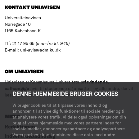
KONTAKT UNIAVISEN
Universitetsavisen
Nørregade 10
1165 København K
Tlf: 21 17 95 65
(man-fre kl. 9-15)
E-mail:
uni-avis@adm.ku.dk
OM UNIAVISEN
Uniavisen er Københavns Universitets
prisvindende
,
uafhængige
avis til studerende og ansatte – og alle andre, der vil
DENNE HJEMMESIDE BRUGER COOKIES
læse med.
Læs mere om avisen her
.
Vi bruger cookies til at tilpasse vores indhold og
annoncer, til at vise dig funktioner til sociale medier og til
at analysere vores trafik. Vi deler også oplysninger om din
MERE
brug af vores hjemmeside med vores partnere inden for
Redaktionen
sociale medier, annonceringspartnere og analysepartnere.
Vores partnere kan kombinere disse data med andre
Indsend debatindlæg