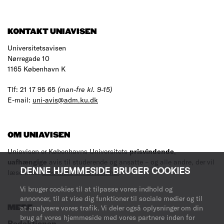
KONTAKT UNIAVISEN
Universitetsavisen
Nørregade 10
1165 København K
Tlf: 21 17 95 65
(man-fre kl. 9-15)
E-mail:
uni-avis@adm.ku.dk
OM UNIAVISEN
Uniavisen er Københavns Universitets
prisvindende
,
uafhængige
avis til studerende og ansatte – og alle andre, der vil
DENNE HJEMMESIDE BRUGER COOKIES
læse med.
Læs mere om avisen her
.
Vi bruger cookies til at tilpasse vores indhold og
annoncer, til at vise dig funktioner til sociale medier og til
at analysere vores trafik. Vi deler også oplysninger om din
MERE
brug af vores hjemmeside med vores partnere inden for
Redaktionen