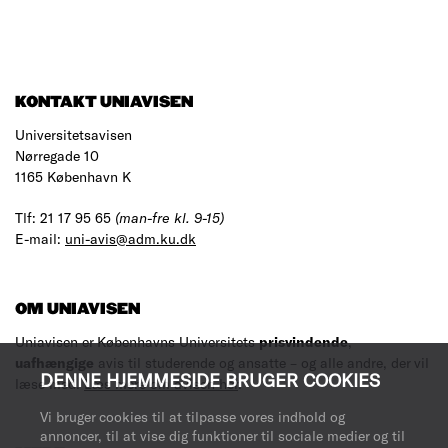
KONTAKT UNIAVISEN
Universitetsavisen
Nørregade 10
1165 København K
Tlf: 21 17 95 65
(man-fre kl. 9-15)
E-mail:
uni-avis@adm.ku.dk
OM UNIAVISEN
Uniavisen er Københavns Universitets
prisvindende
,
uafhængige
avis til studerende og ansatte – og alle andre, der vil
DENNE HJEMMESIDE BRUGER COOKIES
læse med.
Læs mere om avisen her
.
Vi bruger cookies til at tilpasse vores indhold og
annoncer, til at vise dig funktioner til sociale medier og til