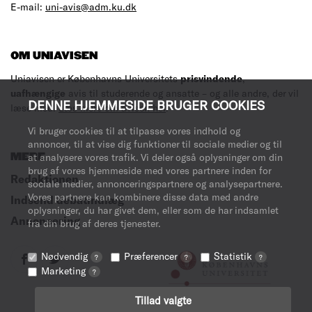
E-mail:
uni-avis@adm.ku.dk
OM UNIAVISEN
Uniavisen er Københavns Universitets
prisvindende
,
uafhængige
avis til studerende og ansatte – og alle andre, der vil
DENNE HJEMMESIDE BRUGER COOKIES
læse med.
Læs mere om avisen her
.
Vi bruger cookies til at tilpasse vores indhold og
annoncer, til at vise dig funktioner til sociale medier og til
MERE
at analysere vores trafik. Vi deler også oplysninger om din
brug af vores hjemmeside med vores partnere inden for
Redaktionen
sociale medier, annonceringspartnere og analysepartnere.
Vores partnere kan kombinere disse data med andre
Indsend debatindlæg
oplysninger, du har givet dem, eller som de har indsamlet
Annoncering
fra din brug af deres tjenester.
Nødvendig
Præferencer
Statistik
?
?
?
Marketing
?
Tillad valgte