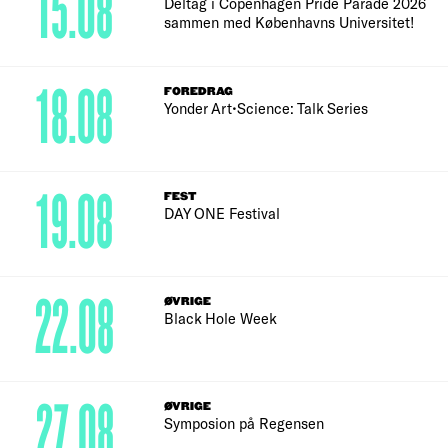
15.08
Deltag i Copenhagen Pride Parade 2026
sammen med Københavns Universitet!
18.08
FOREDRAG
Yonder Art•Science: Talk Series
19.08
FEST
DAY ONE Festival
22.08
ØVRIGE
Black Hole Week
27.08
ØVRIGE
Symposion på Regensen