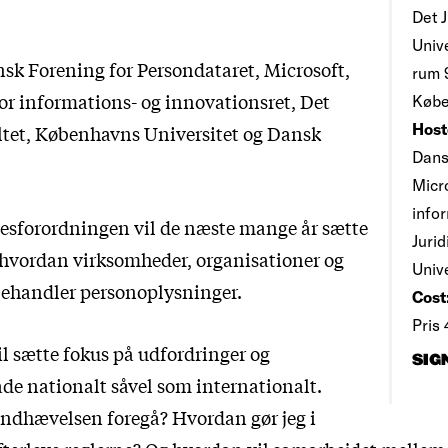
Det 
Unive
sk Forening for Persondataret, Microsoft,
rum 
for informations- og innovationsret, Det
Købe
Host
ltet, Københavns Universitet og Dansk
Dans
Micro
info
esforordningen vil de næste mange år sætte
Juri
hvordan virksomheder, organisationer og
Univ
 behandler personoplysninger.
Cost
Pris
l sætte fokus på udfordringer og
SIG
åde nationalt såvel som internationalt.
ndhævelsen foregå? Hvordan gør jeg i