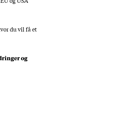
m EU og USA
or du vil få et
dringer og