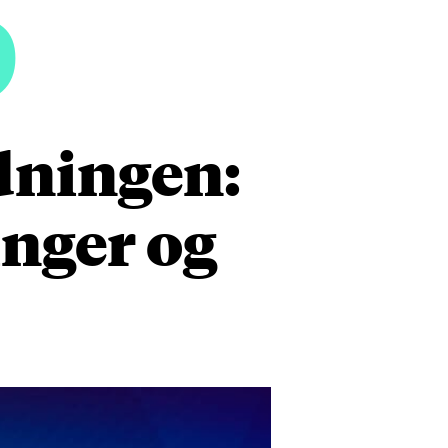
5
dningen:
inger og