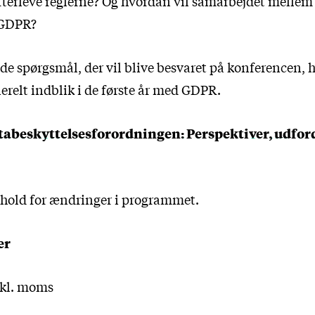
 efterleve reglerne? Og hvordan vil samarbejdet melle
f GDPR?
 de spørgsmål, der vil blive besvaret på konferencen, hv
erelt indblik i de første år med GDPR.
abeskyttelsesforordningen: Perspektiver, udfor
ehold for ændringer i programmet.
er
kskl. moms