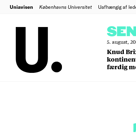
Uniavisen
Københavns Universitet
Uafhængig af led
SE
5. august, 2
Knud Bri
kontinent
færdig m