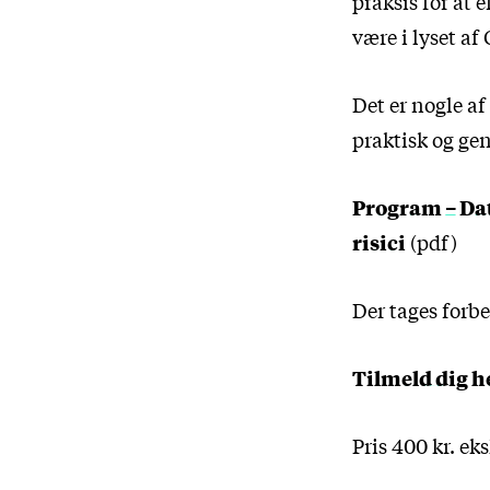
praksis for at
være i lyset a
Det er nogle af
praktisk og gen
Program – Dat
risici
(pdf)
Der tages forb
Tilmeld dig h
Pris 400 kr. e