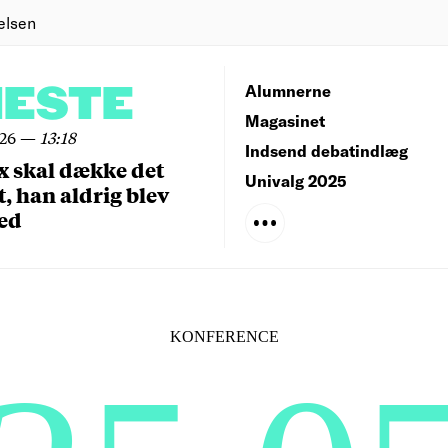
elsen
NESTE
Alumnerne
Magasinet
026
—
13:18
Indsend debatindlæg
x skal dække det
Univalg 2025
, han aldrig blev
ed
KONFERENCE