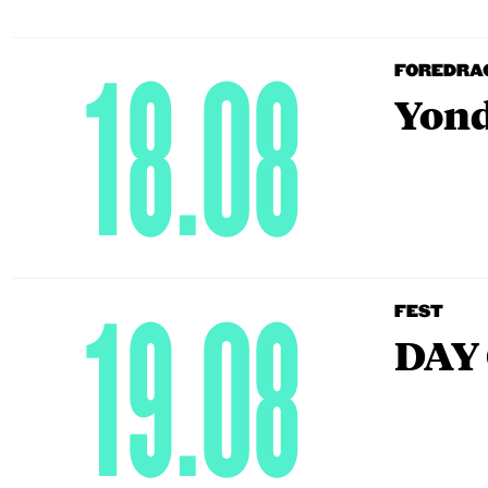
18.08
FOREDRA
Yond
19.08
FEST
DAY 