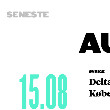
SENESTE
A
15.08
ØVRIGE
Delt
Købe