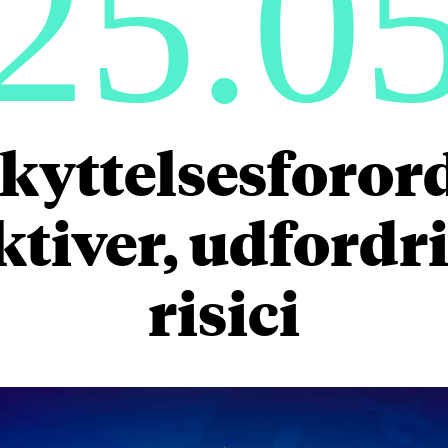
25.0
kyttelsesforor
tiver, udfordr
risici