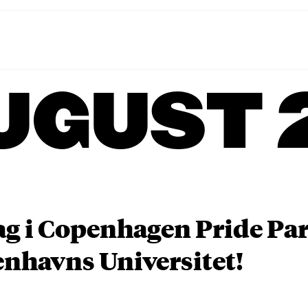
UGUST 
ag i Copenhagen Pride P
nhavns Universitet!