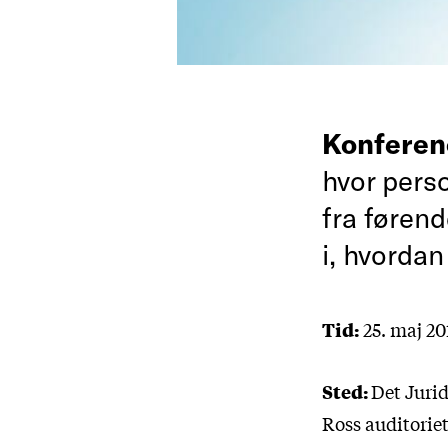
Konfere
hvor pers
fra førend
i, hvordan
Tid:
25. maj 201
Sted:
Det Jurid
Ross auditoriet