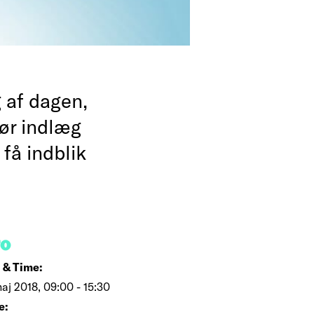
 af dagen,
Hør indlæg
få indblik
FO
 & Time:
aj 2018, 09:00 - 15:30
e: