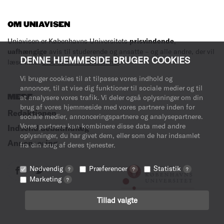
OM UNIAVISEN
Uniavisen er Københavns Universitets
prisvindende
,
uafhængige
avis til studerende og ansatte – og alle andre, der vil
DENNE HJEMMESIDE BRUGER COOKIES
læse med.
Læs mere om avisen her
.
Vi bruger cookies til at tilpasse vores indhold og
annoncer, til at vise dig funktioner til sociale medier og til
MERE
at analysere vores trafik. Vi deler også oplysninger om din
brug af vores hjemmeside med vores partnere inden for
Redaktionen
sociale medier, annonceringspartnere og analysepartnere.
Vores partnere kan kombinere disse data med andre
Indsend debatindlæg
oplysninger, du har givet dem, eller som de har indsamlet
Annoncering
fra din brug af deres tjenester.
Nødvendig
Præferencer
Statistik
?
?
?
Marketing
?
Tillad valgte