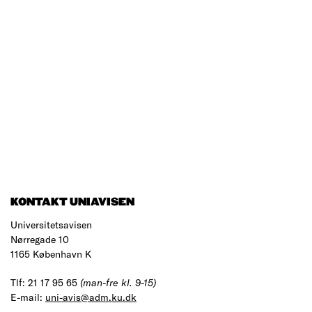
KONTAKT UNIAVISEN
Universitetsavisen
Nørregade 10
1165 København K
Tlf: 21 17 95 65
(man-fre kl. 9-15)
E-mail:
uni-avis@adm.ku.dk