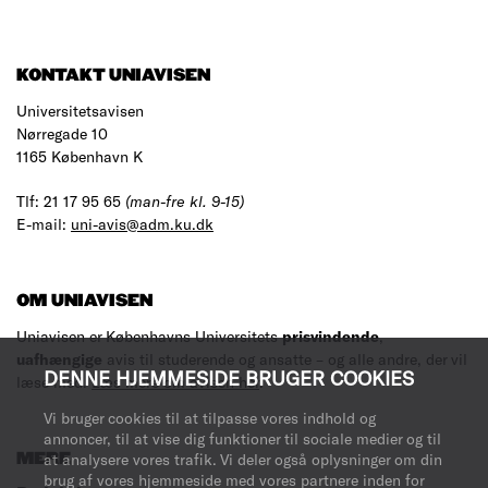
KONTAKT UNIAVISEN
Universitetsavisen
Nørregade 10
1165 København K
Tlf: 21 17 95 65
(man-fre kl. 9-15)
E-mail:
uni-avis@adm.ku.dk
OM UNIAVISEN
Uniavisen er Københavns Universitets
prisvindende
,
uafhængige
avis til studerende og ansatte – og alle andre, der vil
DENNE HJEMMESIDE BRUGER COOKIES
læse med.
Læs mere om avisen her
.
Vi bruger cookies til at tilpasse vores indhold og
annoncer, til at vise dig funktioner til sociale medier og til
MERE
at analysere vores trafik. Vi deler også oplysninger om din
brug af vores hjemmeside med vores partnere inden for