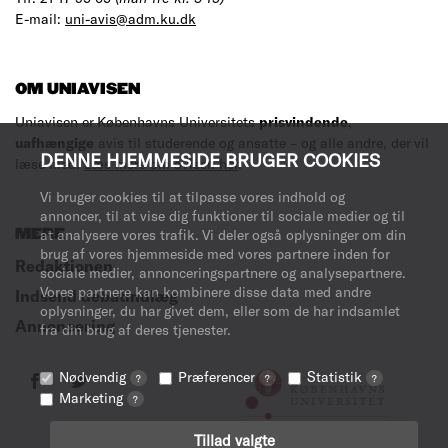
E-mail:
uni-avis@adm.ku.dk
OM UNIAVISEN
Uniavisen er Københavns Universitets
prisvindende
,
uafhængige
avis til studerende og ansatte – og alle andre, der vil
DENNE HJEMMESIDE BRUGER COOKIES
læse med.
Læs mere om avisen her
.
Vi bruger cookies til at tilpasse vores indhold og
annoncer, til at vise dig funktioner til sociale medier og til
at analysere vores trafik. Vi deler også oplysninger om din
MERE
brug af vores hjemmeside med vores partnere inden for
Redaktionen
sociale medier, annonceringspartnere og analysepartnere.
Vores partnere kan kombinere disse data med andre
Indsend debatindlæg
oplysninger, du har givet dem, eller som de har indsamlet
Annoncering
fra din brug af deres tjenester.
Nødvendig
Præferencer
Statistik
?
?
?
Marketing
?
Tillad valgte