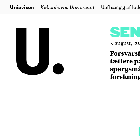
Uniavisen
Københavns Universitet
Uafhængig af led
SE
7. august, 20
Forsvars
tættere p
spørgsm
forsknin