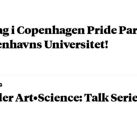
ag i Copenhagen Pride P
nhavns Universitet!
G
er Art•Science: Talk Seri