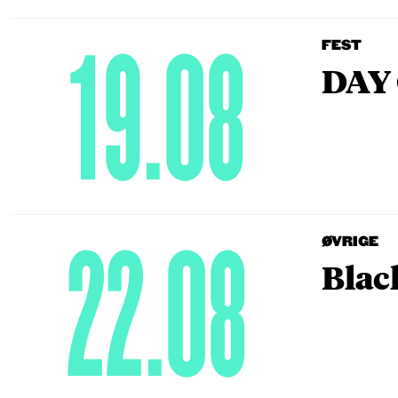
19.08
FEST
DAY 
22.08
ØVRIGE
Blac