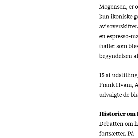
Mogensen, er og
kun ikoniske g
avisoverskifte
en espresso-mas
trailer som bl
begyndelsen af
15 af udstillin
Frank Hvam, An
udvalgte de bl
Historier om
Debatten om hv
fortsætter. På