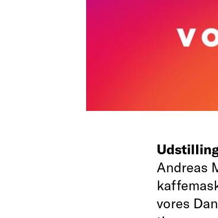
Udstillin
Andreas M
kaffemask
vores Dan