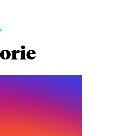
1
torie