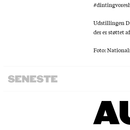
#dintingvoresh
Udstillingen Di
der er støttet 
Foto: Nationa
SENESTE
A