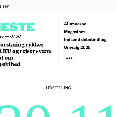
elsen
NESTE
Alumnerne
Magasinet
26
—
07:30
Indsend debatindlæg
forskning rykker
Univalg 2025
å KU og rejser svære
ål om
gsfrihed
UDSTILLING