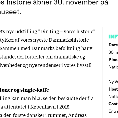
es historie åbner 30. november på
useet.
s nye udstilling ”Din ting – vores historie”
IN
stykker af vores nyeste Danmarkshistorie
Date
. Sammen med Danmarks befolkning har vi
30. n
stande, der fortæller om dramatiske og
Plac
venheder og nye tendenser i vores livsstil
Nati
Ny V
oner og single-kaffe
Host
Nati
lling kan man bl.a. se den beskudte dør fra
Cost
a attentatet i København i 2015.
Entr
 den første dansker i rummet, Andreas