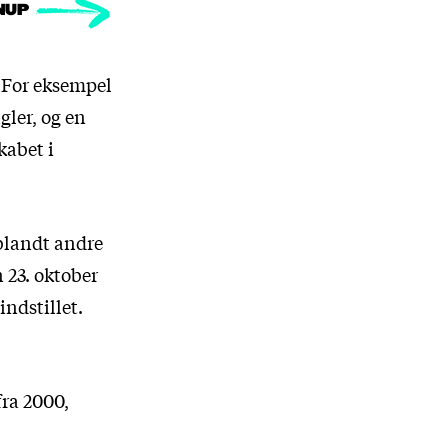
NUP
. For eksempel
gler, og en
kabet i
 blandt andre
23. oktober
ndstillet.
fra 2000,