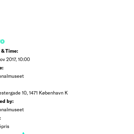
FO
 & Time:
ov 2017, 10:00
e:
onalmuseet
estergade 10, 1471 København K
ed by:
onalmuseet
:
épris