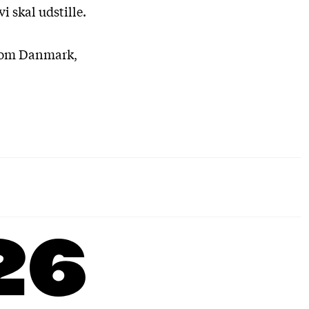
 skal udstille.
er om Danmark,
26