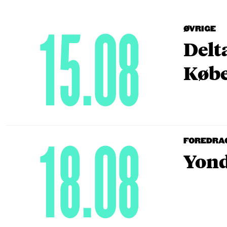
15.08
ØVRIGE
Delt
Købe
18.08
FOREDRA
Yond