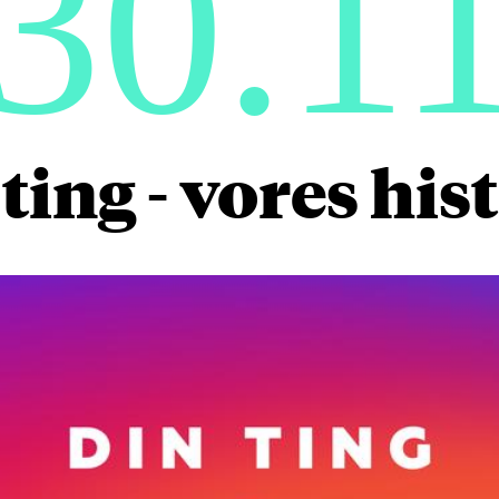
30.1
ting - vores his