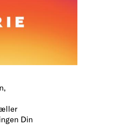
n,
æller
lingen Din