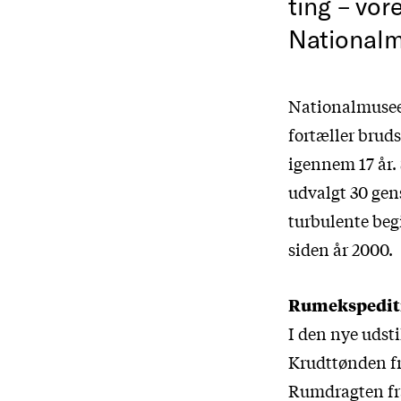
ting – vor
Nationalm
Nationalmuseet
fortæller brud
igennem 17 år
udvalgt 30 gen
turbulente begi
siden år 2000.
Rumekspediti
I den nye udsti
Krudttønden fr
Rumdragten fra