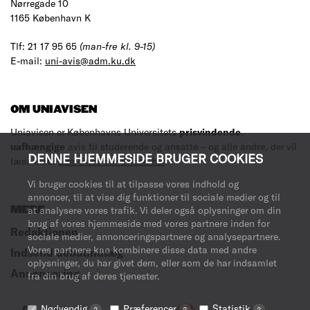
Nørregade 10
1165 København K
Tlf: 21 17 95 65
(man-fre kl. 9-15)
E-mail:
uni-avis@adm.ku.dk
OM UNIAVISEN
Uniavisen er Københavns Universitets
prisvindende
,
uafhængige
avis til studerende og ansatte – og alle andre, der vil
DENNE HJEMMESIDE BRUGER COOKIES
læse med.
Læs mere om avisen her
.
Vi bruger cookies til at tilpasse vores indhold og
annoncer, til at vise dig funktioner til sociale medier og til
at analysere vores trafik. Vi deler også oplysninger om din
MERE
brug af vores hjemmeside med vores partnere inden for
Redaktionen
sociale medier, annonceringspartnere og analysepartnere.
Vores partnere kan kombinere disse data med andre
Indsend debatindlæg
oplysninger, du har givet dem, eller som de har indsamlet
Annoncering
fra din brug af deres tjenester.
Nødvendig
Præferencer
Statistik
?
?
?