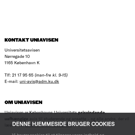
KONTAKT UNIAVISEN
Universitetsavisen
Nørregade 10
1165 København K
Tlf: 21 17 95 65
(man-fre kl. 9-15)
E-mail:
uni-avis@adm.ku.dk
OM UNIAVISEN
Uniavisen er Københavns Universitets
prisvindende
,
uafhængige
avis til studerende og ansatte – og alle andre, der vil
DENNE HJEMMESIDE BRUGER COOKIES
læse med.
Læs mere om avisen her
.
Vi bruger cookies til at tilpasse vores indhold og