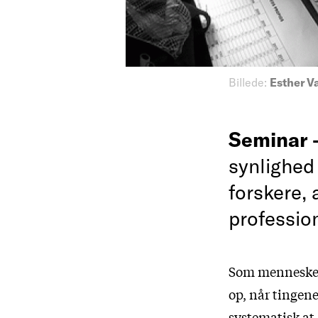
Billede:
Esther V
Seminar
synlighed 
forskere, 
professio
Som mennesker, 
op, når tingene
systematisk at 