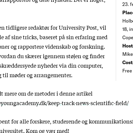
23. f
Plac
Holb
 tidligere redaktør for University Post, vil
18, i
le af sine tricks, baseret på sin erfaring med
Cop
ioner og rapportere videnskab og forskning.
Host
Mike
hvordan du skærer igennem støjen og finder
Cost
e skræddersyede nyheder via din computer,
Free
 til møder og arrangementer.
dt mere om de metoder i denne artikel
eyoungacademy.dk/keep-track-news-scientific-field/
bent for alle forskere, studerende og kommunikations
iversitet. Kom og vær med!