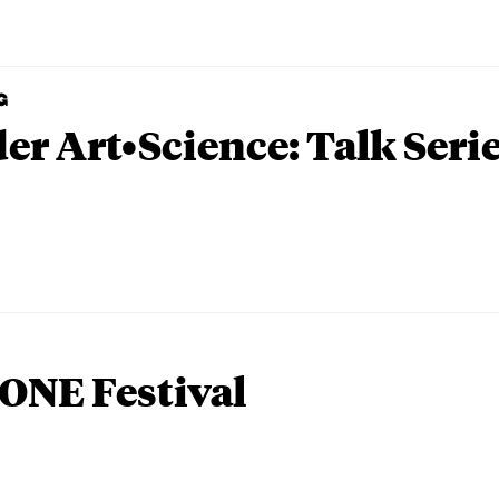
G
er Art•Science: Talk Seri
ONE Festival