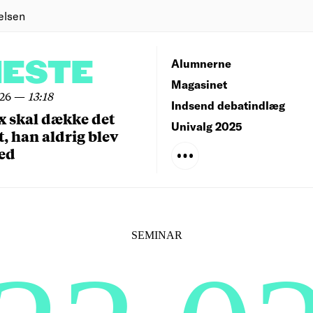
elsen
NESTE
Alumnerne
Magasinet
026
—
13:18
Indsend debatindlæg
x skal dække det
Univalg 2025
, han aldrig blev
ed
SEMINAR