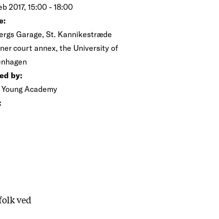
eb 2017, 15:00 - 18:00
e:
ergs Garage, St. Kannikestræde
nner court annex, the University of
enhagen
ed by:
 Young Academy
:
folk ved