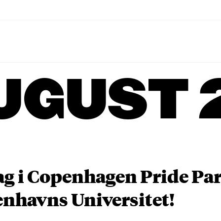
UGUST 
ag i Copenhagen Pride P
nhavns Universitet!