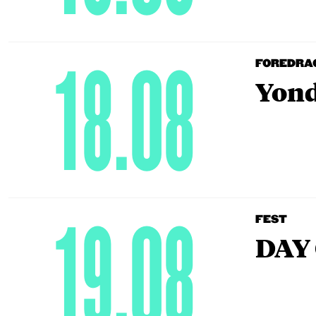
18.08
FOREDRA
Yond
19.08
FEST
DAY 