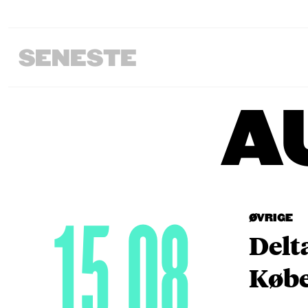
SENESTE
A
15.08
ØVRIGE
Delt
Købe