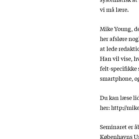
vi må lære.
Mike Young, den
her afsløre nog
at lede redakt
Han vil vise, 
felt-specifikk
smartphone, og
Du kan læse li
her:
http://mik
Seminaret er å
Københavns Un