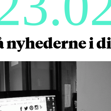
23.0
å nyhederne i dit