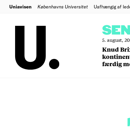
Uniavisen
Københavns Universitet
Uafhængig af led
SE
5. august, 2
Knud Bri
kontinent
færdig m