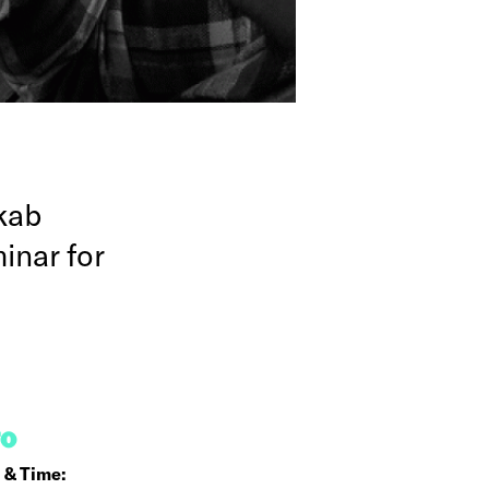
kab
inar for
FO
 & Time: