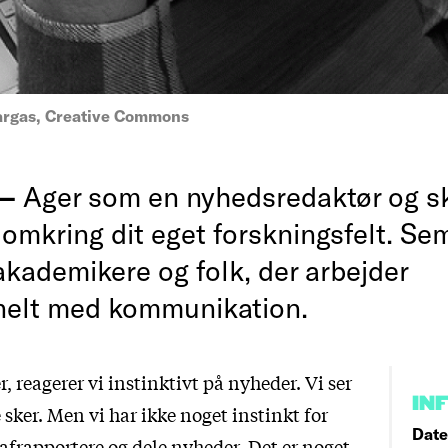
argas, Creative Commons
 —
Ager som en nyhedsredaktør og s
omkring dit eget forskningsfelt. Sem
akademikere og folk, der arbejder
nelt med kommunikation.
reagerer vi instinktivt på nyheder. Vi ser
IN
 sker. Men vi har ikke noget instinkt for
Date
afrapportere og dele nyheder. Det er noget,