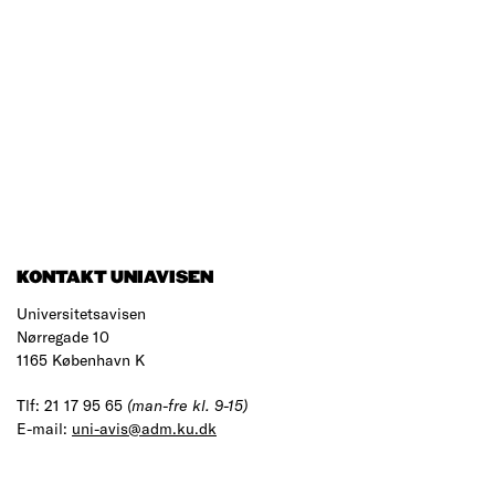
KONTAKT UNIAVISEN
Universitetsavisen
Nørregade 10
1165 København K
Tlf: 21 17 95 65
(man-fre kl. 9-15)
E-mail:
uni-avis@adm.ku.dk