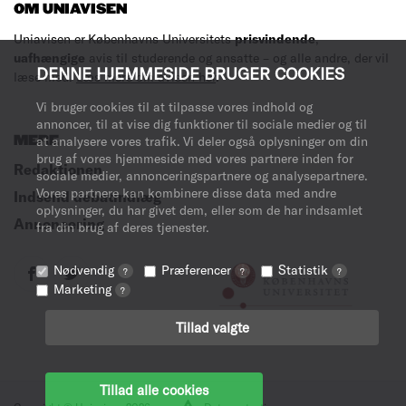
OM UNIAVISEN
Uniavisen er Københavns Universitets
prisvindende
,
uafhængige
avis til studerende og ansatte – og alle andre, der vil
DENNE HJEMMESIDE BRUGER COOKIES
læse med.
Læs mere om avisen her
.
Vi bruger cookies til at tilpasse vores indhold og
annoncer, til at vise dig funktioner til sociale medier og til
at analysere vores trafik. Vi deler også oplysninger om din
MERE
brug af vores hjemmeside med vores partnere inden for
Redaktionen
sociale medier, annonceringspartnere og analysepartnere.
Vores partnere kan kombinere disse data med andre
Indsend debatindlæg
oplysninger, du har givet dem, eller som de har indsamlet
Annoncering
fra din brug af deres tjenester.
Nødvendig
Præferencer
Statistik
?
?
?
Marketing
?
Tillad valgte
Tillad alle cookies