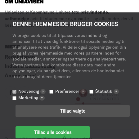
OM UNIAVISEN
Uniavisen er Københavns Universitets
prisvindende
,
uafhængige
avis til studerende og ansatte – og alle andre, der vil
DENNE HJEMMESIDE BRUGER COOKIES
læse med.
Læs mere om avisen her
.
Vi bruger cookies til at tilpasse vores indhold og
annoncer, til at vise dig funktioner til sociale medier og til
at analysere vores trafik. Vi deler også oplysninger om din
MERE
brug af vores hjemmeside med vores partnere inden for
Redaktionen
sociale medier, annonceringspartnere og analysepartnere.
Vores partnere kan kombinere disse data med andre
Indsend debatindlæg
oplysninger, du har givet dem, eller som de har indsamlet
Annoncering
fra din brug af deres tjenester.
Nødvendig
Præferencer
Statistik
?
?
?
Marketing
?
Tillad valgte
Tillad alle cookies
Copyright © Uniavisen 2026
Data protection