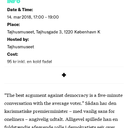
INFO
Date & Time:
14. mar 2018, 17:00 - 19:00
Place:
Tøjhusmuseet, Tøjhusgade 3, 1220 København K
Hosted by:
Tøjhusmuseet
Cost:
95 kr inkl. en kold fadøl
SIGNUP
“The best argument against democracy is a five-minute
conversation with the average voter.” Sådan har den
karismatiske premierminister – med vanlig sans for
oneliners – angivelig udtalt. Alligevel spillede han en
fuldstændig afgørende rolle i demokratiets sejr over