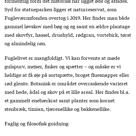
formentlig fordi det historisk har ligget øde og afsides.
Syd for statueparken ligger et naturreservat, som
Fugleværnsfonden overtog i 2019. Her finder man både
gammel løvskov med bøg og eg samt en ældre plantage
med skovfyr, hassel, druehyld, rødgran, vortebirk, tørst
og almindelig røn.
Fuglelivet er mangfoldigt. Vi kan forvente at møde
gulspurv, mejser, finker og spætter – og måske er vi
heldige at få øje på sortspætte, broget fluesnapper eller
rød glente. Botanisk er området overraskende varieret
med hede, ådal og skov på et lille areal. Her findes bl.a.
et gammelt enebærkrat samt planter som kornet
stenbræk, timian, tjærenellike og bakkenellike.
Faglig og filosofisk guidning