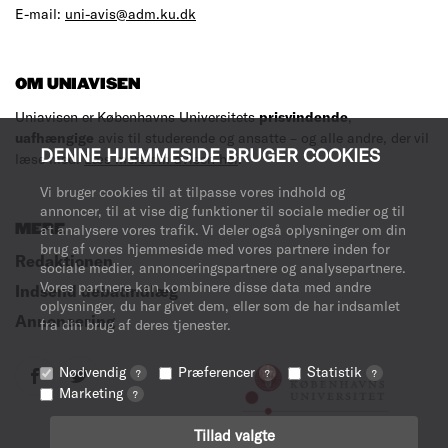
E-mail:
uni-avis@adm.ku.dk
OM UNIAVISEN
Uniavisen er Københavns Universitets
prisvindende
,
uafhængige
avis til studerende og ansatte – og alle andre, der vil
DENNE HJEMMESIDE BRUGER COOKIES
læse med.
Læs mere om avisen her
.
Vi bruger cookies til at tilpasse vores indhold og
annoncer, til at vise dig funktioner til sociale medier og til
MERE
at analysere vores trafik. Vi deler også oplysninger om din
brug af vores hjemmeside med vores partnere inden for
Redaktionen
sociale medier, annonceringspartnere og analysepartnere.
Vores partnere kan kombinere disse data med andre
Indsend debatindlæg
oplysninger, du har givet dem, eller som de har indsamlet
Annoncering
fra din brug af deres tjenester.
Nødvendig
Præferencer
Statistik
?
?
?
Marketing
?
Tillad valgte