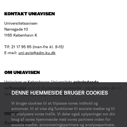
KONTAKT UNIAVISEN
Universitetsavisen
Nørregade 10
1165 København K
Tlf: 21 17 95 65
(man-fre kl. 9-15)
E-mail:
uni-avis@adm.ku.dk
OM UNIAVISEN
Uniavisen er Københavns Universitets
prisvindende
,
uafhængige
avis til studerende og ansatte – og alle andre, der vil
DENNE HJEMMESIDE BRUGER COOKIES
læse med.
Læs mere om avisen her
.
Vi bruger cookies til at tilpasse vores indhold og
annoncer, til at vise dig funktioner til sociale medier og til
at analysere vores trafik. Vi deler også oplysninger om din
MERE
brug af vores hjemmeside med vores partnere inden for
Redaktionen
sociale medier, annonceringspartnere og analysepartnere.