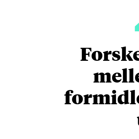
Forske
mell
formidle