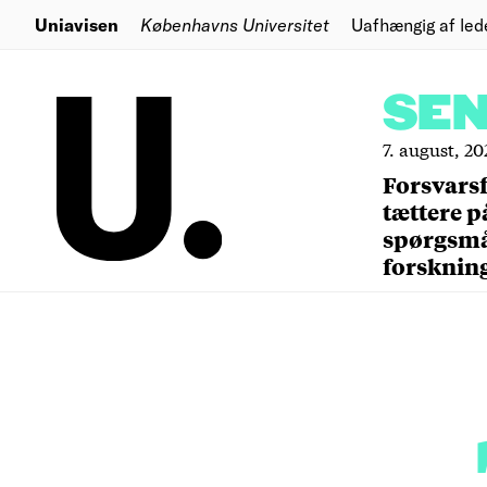
Uniavisen
Københavns Universitet
Uafhængig af led
SE
7. august, 20
Forsvars
tættere p
spørgsm
forsknin