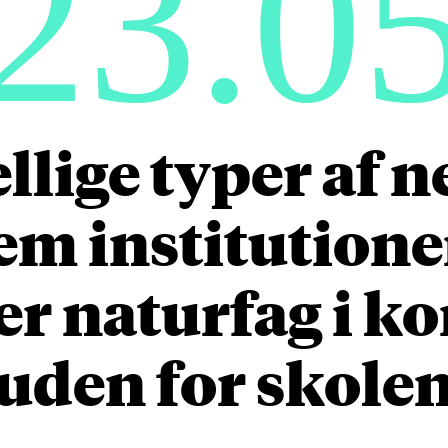
23.0
llige typer af 
em institutioner
r naturfag i k
uden for skole