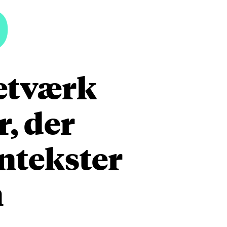
5
netværk
, der
ontekster
n