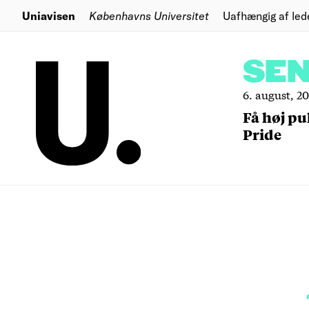
Uniavisen
Københavns Universitet
Uafhængig af led
SE
6. august, 2
Få høj pu
Pride