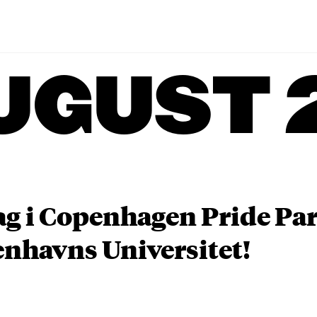
UGUST 
ag i Copenhagen Pride P
nhavns Universitet!