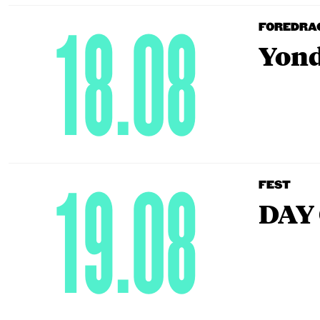
18.08
FOREDRA
Yond
19.08
FEST
DAY 