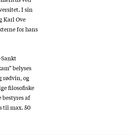
rsitet. I sin
g Karl Ove
terne for hans
-Sankt
skam” belyses
g rødvin, og
ge filosofiske
 bestyres af
 til max. 50