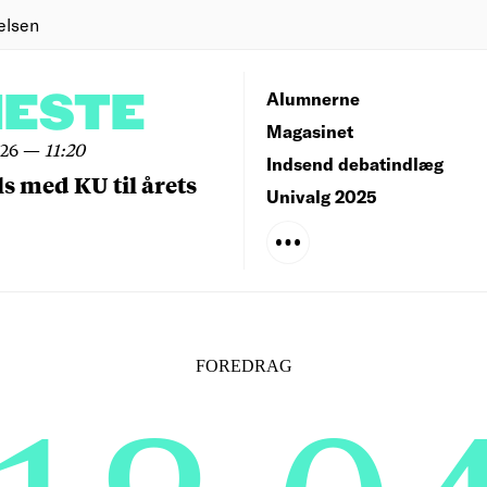
elsen
NESTE
Alumnerne
Magasinet
026
—
11:20
Indsend debatindlæg
ls med KU til årets
Univalg 2025
FOREDRAG