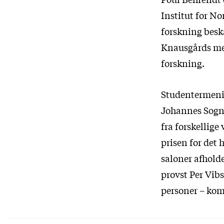
Institut for N
forskning besk
Knausgårds meg
forskning.
Studentermeni
Johannes Sogn p
fra forskellige
prisen for det 
saloner afholde
provst Per Vib
personer – kom 