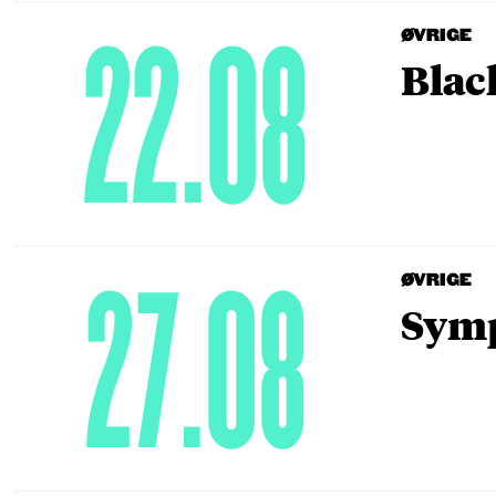
22.08
ØVRIGE
Blac
27.08
ØVRIGE
Symp