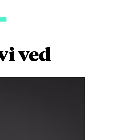
4
vi ved