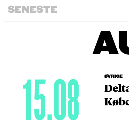
SENESTE
A
15.08
ØVRIGE
Delt
Købe