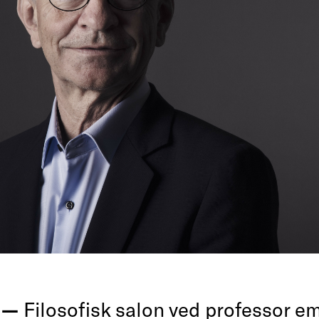
g —
Filosofisk salon ved professor e