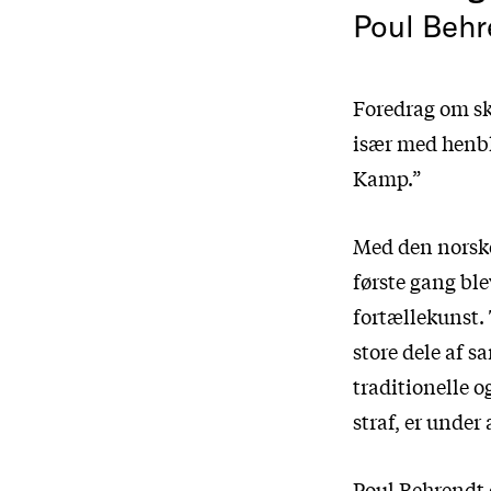
Poul Behr
Foredrag om sk
især med henbl
Kamp.”
Med den norske 
første gang ble
fortællekunst.
store dele af s
traditionelle o
straf, er under
Poul Behrendt e