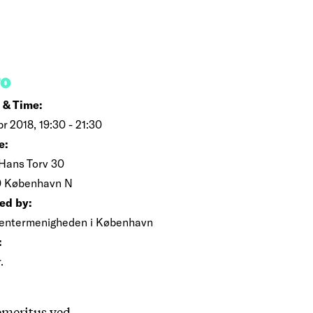
FO
 & Time:
pr 2018, 19:30 - 21:30
e:
 Hans Torv 30
 København N
ed by:
entermenigheden i København
:
.
 emeritus ved