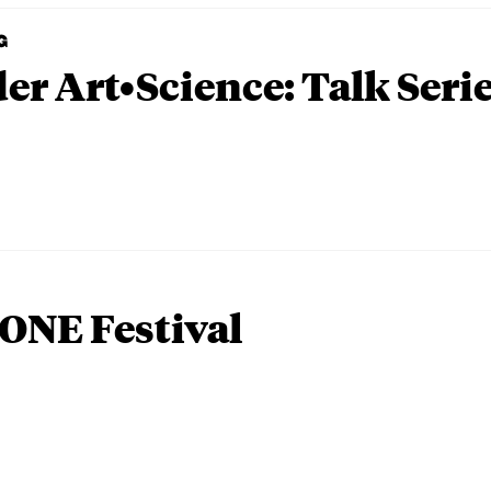
G
er Art•Science: Talk Seri
ONE Festival