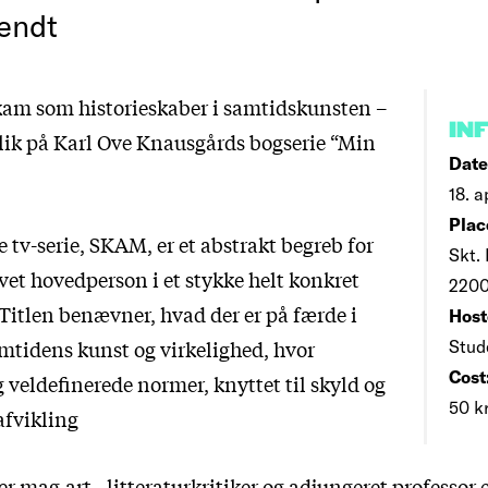
endt
am som historieskaber i samtidskunsten –
IN
ik på Karl Ove Knausgårds bogserie “Min
Date
18. a
Plac
tv-serie, SKAM, er et abstrakt begreb for
Skt.
vet hovedperson i et stykke helt konkret
2200
 Titlen benævner, hvad der er på færde i
Host
amtidens kunst og virkelighed, hvor
Stud
Cost
g veldefinerede normer, knyttet til skyld og
50 kr
 afvikling
r mag.art., litteraturkritiker og adjungeret professor