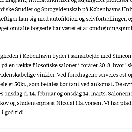
ordiske Studier og Sprogvidenskab på Københavns Unive
æftiger han sig med autofiktion og selvfortællinger, o
et omtalte bogserie har været et af omdrejningspunk
gheden i København byder i samarbejde med Simeon
å en række filosofiske saloner i foråret 2018, hvor “
 videnskabelige vinkler. Ved foredragene serveres ost o
hele er 50kr., som betales kontant ved ankomst. De øvri
s onsdag d. 14. februar og onsdag 14. marts. Salonerne
skov og studenterpræst Nicolai Halvorsen. Vi har plads
i god tid!