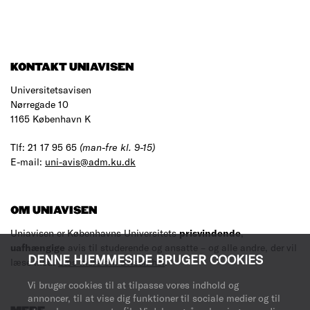
KONTAKT UNIAVISEN
Universitetsavisen
Nørregade 10
1165 København K
Tlf: 21 17 95 65
(man-fre kl. 9-15)
E-mail:
uni-avis@adm.ku.dk
OM UNIAVISEN
Uniavisen er Københavns Universitets
prisvindende
,
uafhængige
avis til studerende og ansatte – og alle andre, der vil
DENNE HJEMMESIDE BRUGER COOKIES
læse med.
Læs mere om avisen her
.
Vi bruger cookies til at tilpasse vores indhold og
annoncer, til at vise dig funktioner til sociale medier og til